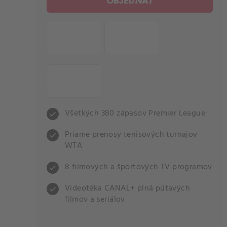
OBJEDNAŤ
Všetkých 380 zápasov Premier League
check
Priame prenosy tenisových turnajov
check
WTA
8 filmových a športových TV programov
check
Videotéka CANAL+ plná pútavých
check
filmov a seriálov