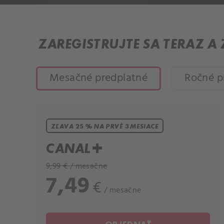
ZAREGISTRUJTE SA TERAZ A
Mesačné predplatné
Ročné p
ZĽAVA 25 % NA PRVÉ 3 MESIACE
CANAL+
9,99 € / mesačne
7,49
€
/ mesačne