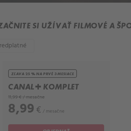
 ZAČNITE SI UŽÍVAŤ FILMOVÉ A Š
redplatné
ZĽAVA 25 % NA PRVÉ 3 MESIACE
CANAL+ KOMPLET
11,99 € / mesačne
8,99
€
/ mesačne