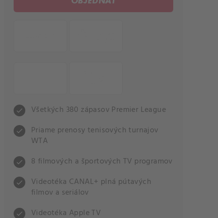
OBJEDNAŤ
Všetkých 380 zápasov Premier League
check
Priame prenosy tenisových turnajov
check
WTA
8 filmových a športových TV programov
check
Videotéka CANAL+ plná pútavých
check
filmov a seriálov
Videotéka Apple TV
check