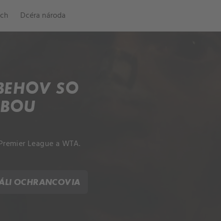
ch
Dcéra národa
BEHOV SO
ŽBOU
, Premier League a WTA.
IÁLI OCHRANCOVIA