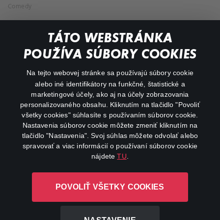
Comedy
Documentaries
TÁTO WEBSTRÁNKA
Action
POUŽÍVA SÚBORY COOKIES
FAQ
Na tejto webovej stránke sa používajú súbory cookie
alebo iné identifikátory na funkčné, štatistické a
My profile
marketingové účely, ako aj na účely zobrazovania
Important links
personalizovaného obsahu. Kliknutím na tlačidlo "Povoliť
všetky cookies" súhlasíte s používaním súborov cookie.
Nastavenia súborov cookie môžete zmeniť kliknutím na
tlačidlo "Nastavenia". Svoj súhlas môžete odvolať alebo
spravovať a viac informácií o používaní súborov cookie
nájdete
TU
.
Canal+ Luxembourg S. à r.l. so sídlom Rue Albert Borschette 4,
POVOLIŤ VŠETKY COOKIES
L-1246 Luxembourg R.C.S. Luxembourg: B 87.905
All rights reserved