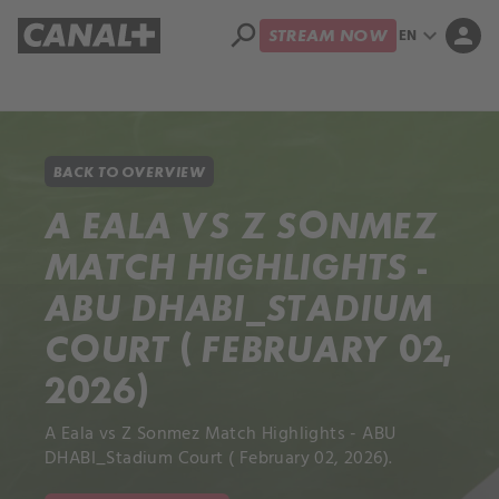
search
expand_more
person
EN
STREAM NOW
Library
Apple TV+
BACK TO OVERVIEW
A EALA VS Z SONMEZ
MATCH HIGHLIGHTS -
ABU DHABI_STADIUM
COURT ( FEBRUARY 02,
2026)
A Eala vs Z Sonmez Match Highlights - ABU
DHABI_Stadium Court ( February 02, 2026).