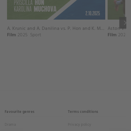
keyboard_arrow_right
A. Krunic and A. Danilina vs. P. Hon and K. Muchova Match Highlights - BEIJING_Capital Group Diamond ( October 02, 2025)
Film
2025
Sport
Film
2026
Favourite genres
Terms conditions
Drama
Privacy policy