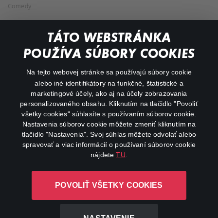
Comedy
Documentaries
TÁTO WEBSTRÁNKA
Action
POUŽÍVA SÚBORY COOKIES
FAQ
Na tejto webovej stránke sa používajú súbory cookie
alebo iné identifikátory na funkčné, štatistické a
My profile
marketingové účely, ako aj na účely zobrazovania
Important links
personalizovaného obsahu. Kliknutím na tlačidlo "Povoliť
všetky cookies" súhlasíte s používaním súborov cookie.
Nastavenia súborov cookie môžete zmeniť kliknutím na
tlačidlo "Nastavenia". Svoj súhlas môžete odvolať alebo
spravovať a viac informácií o používaní súborov cookie
nájdete
TU
.
Canal+ Luxembourg S. à r.l. so sídlom Rue Albert Borschette 4,
POVOLIŤ VŠETKY COOKIES
L-1246 Luxembourg R.C.S. Luxembourg: B 87.905
All rights reserved