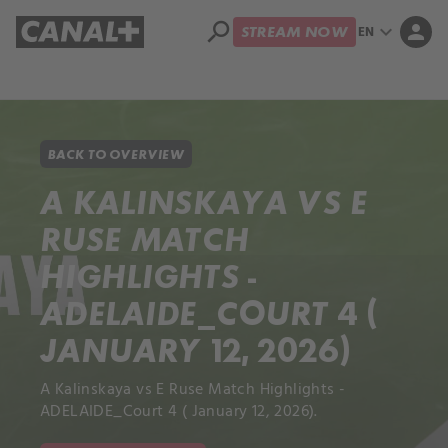
search
expand_more
person
EN
STREAM NOW
Library
Apple TV+
BACK TO OVERVIEW
A KALINSKAYA VS E
RUSE MATCH
HIGHLIGHTS -
ADELAIDE_COURT 4 (
JANUARY 12, 2026)
A Kalinskaya vs E Ruse Match Highlights -
ADELAIDE_Court 4 ( January 12, 2026).