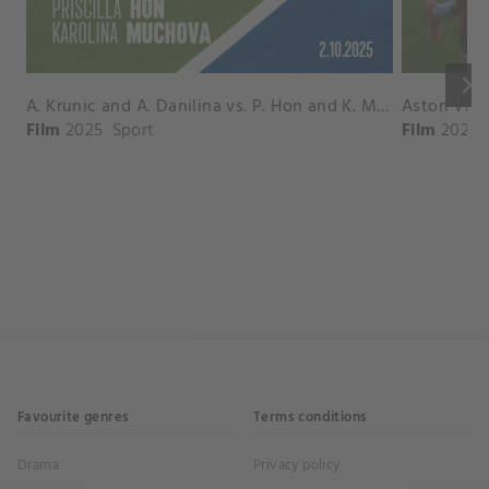
keyboard_arrow_right
A. Krunic and A. Danilina vs. P. Hon and K. Muchova Match Highlights - BEIJING_Capital Group Diamond ( October 02, 2025)
Film
2025
Sport
Film
2026
Favourite genres
Terms conditions
Drama
Privacy policy