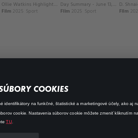
Ollie Watkins Highlights vs. Southampton
Day Summary - June 13, 2025
Film
2025
Sport
Film
2025
Sport
Film
202
FAQ
SÚBORY COOKIES
My profile
é identifikátory na funkčné, štatistické a marketingové účely, ako a
Important links
 súborov cookie. Nastavenia súborov cookie môžete zmeniť kliknutím na
ete
TU
.