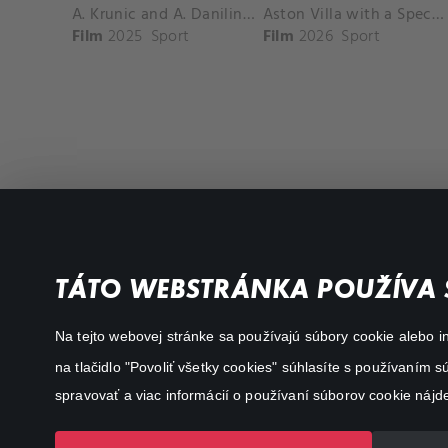
A. Krunic and A. Danilina vs. P. Hon and K. Muchova Match Highlights - BEIJING_Capital Group Diamond ( October 02, 2025)
Aston Villa with a Spectacular Goal vs. Nottingham Forest
Film
2025
Sport
Film
2026
Sport
Favourite genres
Terms conditions
TÁTO WEBSTRÁNKA POUŽÍVA 
Drama
Privacy policy
Na tejto webovej stránke sa používajú súbory cookie alebo in
Comedy
na tlačidlo "Povoliť všetky cookies" súhlasíte s používaním
Documentaries
spravovať a viac informácií o používaní súborov cookie nájd
Action