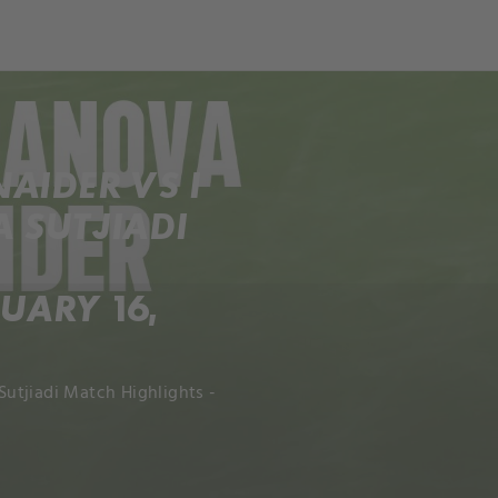
AIDER VS I
 SUTJIADI
UARY 16,
utjiadi Match Highlights -