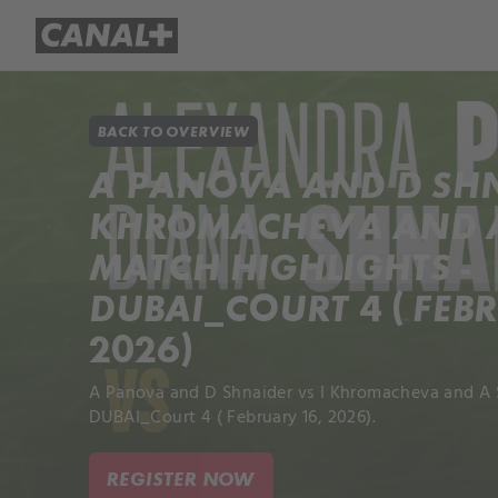
Library
Apple TV+
BACK TO OVERVIEW
A PANOVA AND D SHN
KHROMACHEVA AND A
MATCH HIGHLIGHTS -
DUBAI_COURT 4 ( FEBR
2026)
A Panova and D Shnaider vs I Khromacheva and A S
DUBAI_Court 4 ( February 16, 2026).
REGISTER NOW