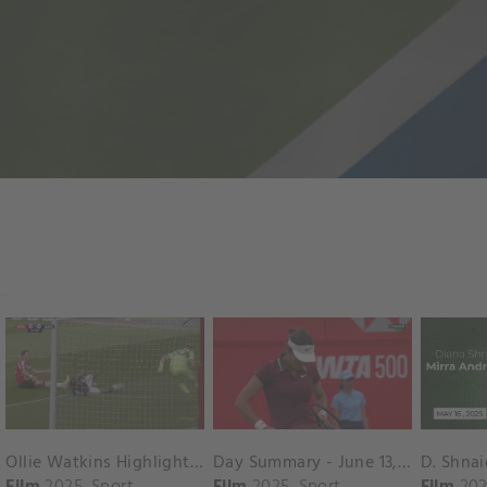
Ollie Watkins Highlights vs. Southampton
Day Summary - June 13, 2025
Film
2025
Sport
Film
2025
Sport
Film
202