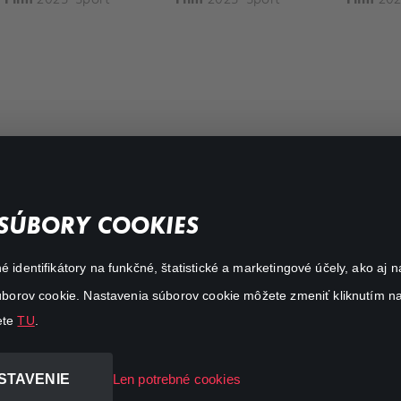
FAQ
SÚBORY COOKIES
My profile
é identifikátory na funkčné, štatistické a marketingové účely, ako a
Important links
 súborov cookie. Nastavenia súborov cookie môžete zmeniť kliknutím na
ete
TU
.
STAVENIE
Len potrebné cookies