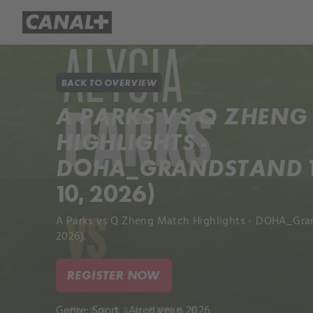
Library
Apple TV+
BACK TO OVERVIEW
A PARKS VS Q ZHENG
HIGHLIGHTS -
DOHA_GRANDSTAND 1 
10, 2026)
A Parks vs Q Zheng Match Highlights - DOHA_Grand
2026).
REGISTER NOW
Genre:
Sport
Aired year: 2026