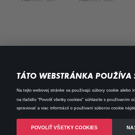
Favourite genres
Terms conditions
TÁTO WEBSTRÁNKA POUŽÍVA 
Drama
Privacy policy
Na tejto webovej stránke sa používajú súbory cookie alebo in
Comedy
na tlačidlo "Povoliť všetky cookies" súhlasíte s používaním
Documentaries
spravovať a viac informácií o používaní súborov cookie nájd
Action
POVOLIŤ VŠETKY COOKIES
NA