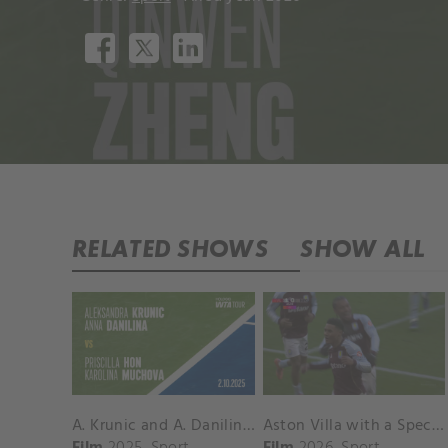
RELATED SHOWS
SHOW ALL
A. Krunic and A. Danilina vs. P. Hon and K. Muchova Match Highlights - BEIJING_Capital Group Diamond ( October 02, 2025)
Aston Villa with a Spectacular Goal vs. Nottingham Forest
Film
2025
Sport
Film
2026
Sport