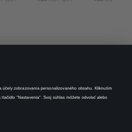
j na účely zobrazovania personalizovaného obsahu. Kliknutím
 tlačidlo "Nastavenia". Svoj súhlas môžete odvolať alebo
Canal+ Luxembourg S. à r.l. so sídlom Rue Albert Borschette 4,
L-1246 Luxembourg R.C.S. Luxembourg: B 87.905
All rights reserved
©
2026