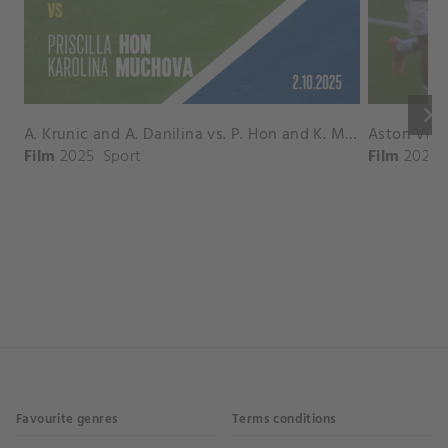
keyboard_arrow_right
A. Krunic and A. Danilina vs. P. Hon and K. Muchova Match Highlights - BEIJING_Capital Group Diamond ( October 02, 2025)
Film
2025
Sport
Film
2026
Favourite genres
Terms conditions