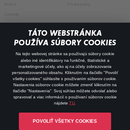
Drama
Privacy policy
Comedy
Documentaries
TÁTO WEBSTRÁNKA
Action
POUŽÍVA SÚBORY COOKIES
FAQ
Na tejto webovej stránke sa používajú súbory cookie
alebo iné identifikátory na funkčné, štatistické a
My profile
marketingové účely, ako aj na účely zobrazovania
Important links
personalizovaného obsahu. Kliknutím na tlačidlo "Povoliť
všetky cookies" súhlasíte s používaním súborov cookie.
Nastavenia súborov cookie môžete zmeniť kliknutím na
tlačidlo "Nastavenia". Svoj súhlas môžete odvolať alebo
spravovať a viac informácií o používaní súborov cookie
nájdete
TU
.
Canal+ Luxembourg S. à r.l. so sídlom Rue Albert Borschette 4,
POVOLIŤ VŠETKY COOKIES
L-1246 Luxembourg R.C.S. Luxembourg: B 87.905