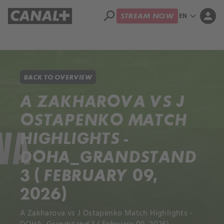
search
expand_more
person
EN
STREAM NOW
Library
Apple TV+
BACK TO OVERVIEW
A ZAKHAROVA VS J
OSTAPENKO MATCH
HIGHLIGHTS -
DOHA_GRANDSTAND
3 ( FEBRUARY 09,
2026)
A Zakharova vs J Ostapenko Match Highlights -