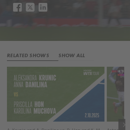
RELATED SHOWS
SHOW ALL
keyboard_arrow_right