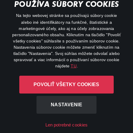
POUŽÍVA SÚBORY COOKIES
FAQ
Na tejto webovej stránke sa používajú súbory cookie
alebo iné identifikátory na funkčné, štatistické a
My profile
marketingové účely, ako aj na účely zobrazovania
Important links
personalizovaného obsahu. Kliknutím na tlačidlo "Povoliť
všetky cookies" súhlasíte s používaním súborov cookie.
Nastavenia súborov cookie môžete zmeniť kliknutím na
tlačidlo "Nastavenia". Svoj súhlas môžete odvolať alebo
spravovať a viac informácií o používaní súborov cookie
nájdete
TU
.
Canal+ Luxembourg S. à r.l. so sídlom Rue Albert Borschette 4,
POVOLIŤ VŠETKY COOKIES
L-1246 Luxembourg R.C.S. Luxembourg: B 87.905
All rights reserved
NASTAVENIE
©
2026
Len potrebné cookies