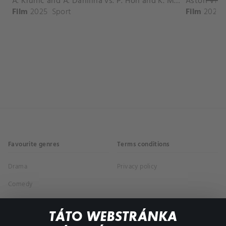
A. Krunic and A. Danilina vs. P. Hon and K. Muchova Match Highlights - BEIJING_Capital Group Diamond ( October 02, 2025)
Film
2025
Sport
Film
2026
Favourite genres
Terms conditions
Drama
Privacy policy
Comedy
Documentaries
TÁTO WEBSTRÁNKA
Action