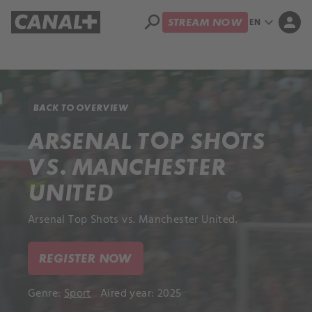
search
expand_more
person
EN
STREAM NOW
Library
Apple TV+
BACK TO OVERVIEW
ARSENAL TOP SHOTS
VS. MANCHESTER
UNITED
Arsenal Top Shots vs. Manchester United.
REGISTER NOW
Genre:
Sport
Aired year: 2025