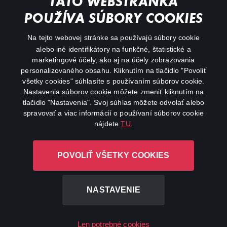
TÁTO WEBSTRÁNKA
Action
POUŽÍVA SÚBORY COOKIES
FAQ
Na tejto webovej stránke sa používajú súbory cookie
alebo iné identifikátory na funkčné, štatistické a
My profile
marketingové účely, ako aj na účely zobrazovania
Important links
personalizovaného obsahu. Kliknutím na tlačidlo "Povoliť
všetky cookies" súhlasíte s používaním súborov cookie.
Nastavenia súborov cookie môžete zmeniť kliknutím na
tlačidlo "Nastavenia". Svoj súhlas môžete odvolať alebo
spravovať a viac informácií o používaní súborov cookie
nájdete
TU
.
Canal+ Luxembourg S. à r.l. so sídlom Rue Albert Borschette 4,
POVOLIŤ VŠETKY COOKIES
L-1246 Luxembourg R.C.S. Luxembourg: B 87.905
All rights reserved
NASTAVENIE
©
2026
Len potrebné cookies