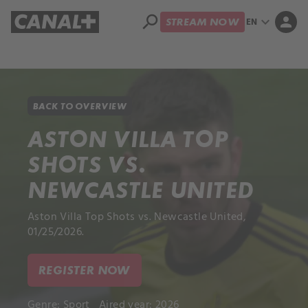
search
expand_more
person
EN
STREAM NOW
Library
Apple TV+
BACK TO OVERVIEW
ASTON VILLA TOP
SHOTS VS.
NEWCASTLE UNITED
Aston Villa Top Shots vs. Newcastle United,
01/25/2026.
REGISTER NOW
Genre:
Sport
Aired year: 2026