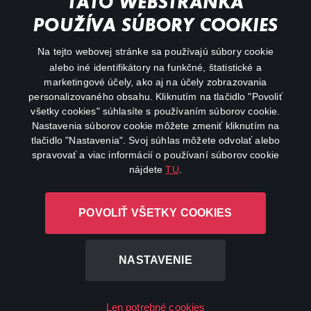
TÁTO WEBSTRÁNKA
Action
POUŽÍVA SÚBORY COOKIES
FAQ
Na tejto webovej stránke sa používajú súbory cookie
alebo iné identifikátory na funkčné, štatistické a
My profile
marketingové účely, ako aj na účely zobrazovania
Important links
personalizovaného obsahu. Kliknutím na tlačidlo "Povoliť
všetky cookies" súhlasíte s používaním súborov cookie.
Nastavenia súborov cookie môžete zmeniť kliknutím na
tlačidlo "Nastavenia". Svoj súhlas môžete odvolať alebo
spravovať a viac informácií o používaní súborov cookie
nájdete
TU
.
Canal+ Luxembourg S. à r.l. so sídlom Rue Albert Borschette 4,
POVOLIŤ VŠETKY COOKIES
L-1246 Luxembourg R.C.S. Luxembourg: B 87.905
All rights reserved
NASTAVENIE
©
2026
Len potrebné cookies