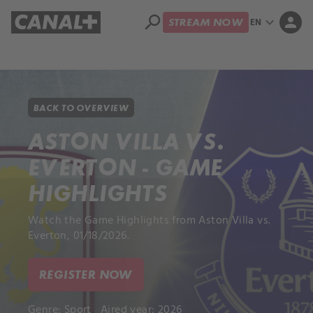
search
expand_more
person
EN
STREAM NOW
Library
Apple TV+
BACK TO OVERVIEW
ASTON VILLA VS.
EVERTON - GAME
HIGHLIGHTS
Watch the Game Highlights from Aston Villa vs.
Everton, 01/18/2026.
REGISTER NOW
Genre:
Sport
Aired year: 2026