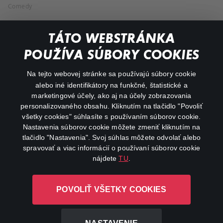
Comedy
Documentaries
TÁTO WEBSTRÁNKA
Action
POUŽÍVA SÚBORY COOKIES
FAQ
Na tejto webovej stránke sa používajú súbory cookie
alebo iné identifikátory na funkčné, štatistické a
My profile
marketingové účely, ako aj na účely zobrazovania
Important links
personalizovaného obsahu. Kliknutím na tlačidlo "Povoliť
všetky cookies" súhlasíte s používaním súborov cookie.
Nastavenia súborov cookie môžete zmeniť kliknutím na
tlačidlo "Nastavenia". Svoj súhlas môžete odvolať alebo
spravovať a viac informácií o používaní súborov cookie
nájdete
TU
.
Canal+ Luxembourg S. à r.l. so sídlom Rue Albert Borschette 4,
POVOLIŤ VŠETKY COOKIES
L-1246 Luxembourg R.C.S. Luxembourg: B 87.905
All rights reserved