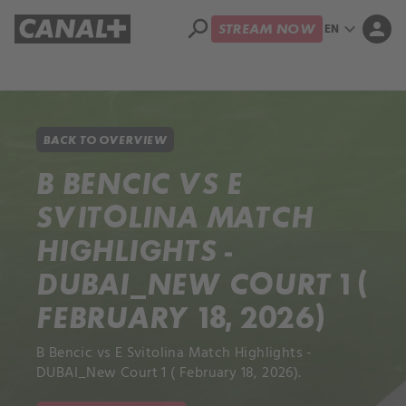
search
expand_more
person
EN
STREAM NOW
Library
Apple TV+
BACK TO OVERVIEW
B BENCIC VS E
SVITOLINA MATCH
HIGHLIGHTS -
DUBAI_NEW COURT 1 (
FEBRUARY 18, 2026)
B Bencic vs E Svitolina Match Highlights -
DUBAI_New Court 1 ( February 18, 2026).