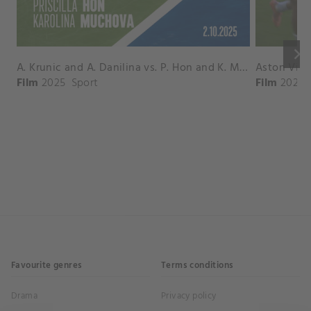
keyboard_arrow_right
A. Krunic and A. Danilina vs. P. Hon and K. Muchova Match Highlights - BEIJING_Capital Group Diamond ( October 02, 2025)
Film
2025
Sport
Film
2026
Favourite genres
Terms conditions
Drama
Privacy policy