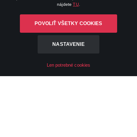
nájdete
TU
.
Favourite genres
Terms conditions
Drama
Privacy policy
POVOLIŤ VŠETKY COOKIES
Comedy
Documentaries
NASTAVENIE
Action
Len potrebné cookies
FAQ
My profile
Important links