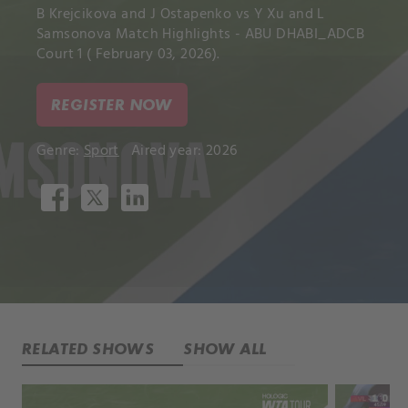
B Krejcikova and J Ostapenko vs Y Xu and L
Samsonova Match Highlights - ABU DHABI_ADCB
Court 1 ( February 03, 2026).
REGISTER NOW
Genre:
Sport
Aired year: 2026
RELATED SHOWS
SHOW ALL