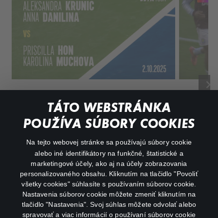
keyboard_arrow_right
A. Krunic and A. Danilina vs. P. Hon and K. Muchova Match Highlights - BEIJING_Capital Group Diamond ( October 02, 2025)
Film
2025
Sport
Film
2026
TÁTO WEBSTRÁNKA
POUŽÍVA SÚBORY COOKIES
Na tejto webovej stránke sa používajú súbory cookie
alebo iné identifikátory na funkčné, štatistické a
marketingové účely, ako aj na účely zobrazovania
personalizovaného obsahu. Kliknutím na tlačidlo "Povoliť
všetky cookies" súhlasíte s používaním súborov cookie.
Nastavenia súborov cookie môžete zmeniť kliknutím na
tlačidlo "Nastavenia". Svoj súhlas môžete odvolať alebo
spravovať a viac informácií o používaní súborov cookie