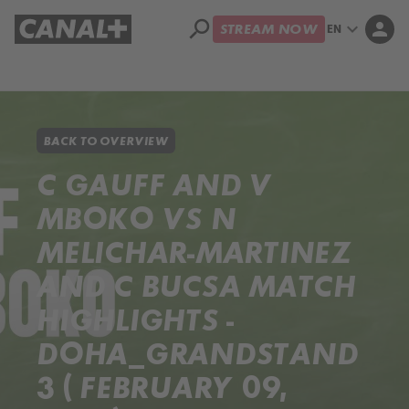
search
expand_more
person
EN
STREAM NOW
Library
Apple TV+
BACK TO OVERVIEW
C GAUFF AND V
MBOKO VS N
MELICHAR-MARTINEZ
AND C BUCSA MATCH
HIGHLIGHTS -
DOHA_GRANDSTAND
3 ( FEBRUARY 09,