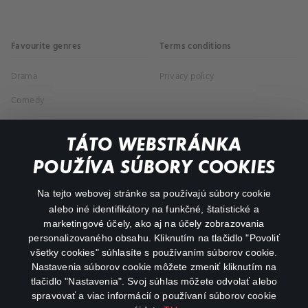
Favourite genres
Terms conditions
Drama
Privacy policy
Comedy
Documentaries
TÁTO WEBSTRÁNKA
Action
POUŽÍVA SÚBORY COOKIES
FAQ
Na tejto webovej stránke sa používajú súbory cookie
alebo iné identifikátory na funkčné, štatistické a
My profile
marketingové účely, ako aj na účely zobrazovania
Important links
personalizovaného obsahu. Kliknutím na tlačidlo "Povoliť
všetky cookies" súhlasíte s používaním súborov cookie.
Nastavenia súborov cookie môžete zmeniť kliknutím na
tlačidlo "Nastavenia". Svoj súhlas môžete odvolať alebo
spravovať a viac informácií o používaní súborov cookie