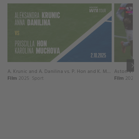
keyboard_arrow_right
A. Krunic and A. Danilina vs. P. Hon and K. Muchova Match Highlights - BEIJING_Capital Group Diamond ( October 02, 2025)
Film
2025
Sport
Film
2026