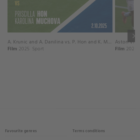
keyboard_arrow_right
A. Krunic and A. Danilina vs. P. Hon and K. Muchova Match Highlights - BEIJING_Capital Group Diamond ( October 02, 2025)
Film
2025
Sport
Film
2026
Favourite genres
Terms conditions