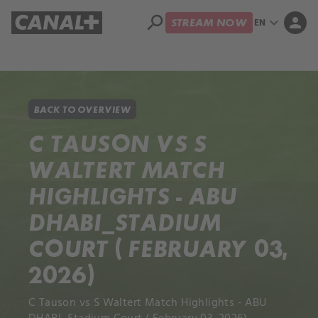
search
expand_more
person
EN
STREAM NOW
Library
Apple TV+
BACK TO OVERVIEW
C TAUSON VS S
WALTERT MATCH
HIGHLIGHTS - ABU
DHABI_STADIUM
COURT ( FEBRUARY 03,
2026)
C Tauson vs S Waltert Match Highlights - ABU