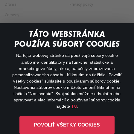
Drama
Privacy policy
Comedy
Documentaries
TÁTO WEBSTRÁNKA
Action
POUŽÍVA SÚBORY COOKIES
FAQ
Na tejto webovej stránke sa používajú súbory cookie
alebo iné identifikátory na funkčné, štatistické a
My profile
marketingové účely, ako aj na účely zobrazovania
Important links
personalizovaného obsahu. Kliknutím na tlačidlo "Povoliť
všetky cookies" súhlasíte s používaním súborov cookie.
Nastavenia súborov cookie môžete zmeniť kliknutím na
tlačidlo "Nastavenia". Svoj súhlas môžete odvolať alebo
spravovať a viac informácií o používaní súborov cookie
nájdete
TU
.
Canal+ Luxembourg S. à r.l. so sídlom Rue Albert Borschette 4,
POVOLIŤ VŠETKY COOKIES
L-1246 Luxembourg R.C.S. Luxembourg: B 87.905