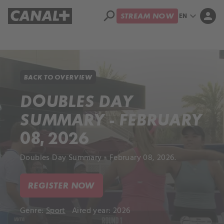
search
expand_more
person
EN
STREAM NOW
Library
Apple TV+
BACK TO OVERVIEW
DOUBLES DAY
SUMMARY - FEBRUARY
08, 2026
Doubles Day Summary - February 08, 2026.
REGISTER NOW
Genre:
Sport
Aired year: 2026