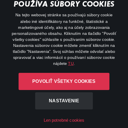
POUŽÍVA SÚBORY COOKIES
FAQ
Na tejto webovej stránke sa používajú súbory cookie
alebo iné identifikátory na funkčné, štatistické a
My profile
marketingové účely, ako aj na účely zobrazovania
Important links
personalizovaného obsahu. Kliknutím na tlačidlo "Povoliť
všetky cookies" súhlasíte s používaním súborov cookie.
Nastavenia súborov cookie môžete zmeniť kliknutím na
tlačidlo "Nastavenia". Svoj súhlas môžete odvolať alebo
spravovať a viac informácií o používaní súborov cookie
nájdete
TU
.
Canal+ Luxembourg S. à r.l. so sídlom Rue Albert Borschette 4,
POVOLIŤ VŠETKY COOKIES
L-1246 Luxembourg R.C.S. Luxembourg: B 87.905
All rights reserved
NASTAVENIE
©
2026
Len potrebné cookies