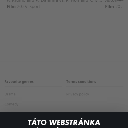
A. Krunic and A. Danilina vs. P. Hon and K. Muchova Match Highlights - BEIJING_Capital Group Diamond ( October 02, 2025)
Film
2025
Sport
Film
2026
Favourite genres
Terms conditions
Drama
Privacy policy
Comedy
Documentaries
TÁTO WEBSTRÁNKA
Action