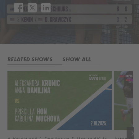
RELATED SHOWS
SHOW ALL
keyboard_arrow_right