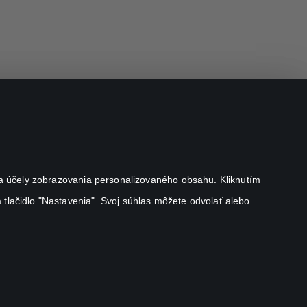
j na účely zobrazovania personalizovaného obsahu. Kliknutím
 tlačidlo "Nastavenia". Svoj súhlas môžete odvolať alebo
Canal+ Luxembourg S. à r.l. so sídlom Rue Albert Borschette 4,
L-1246 Luxembourg R.C.S. Luxembourg: B 87.905
All rights reserved
©
2026