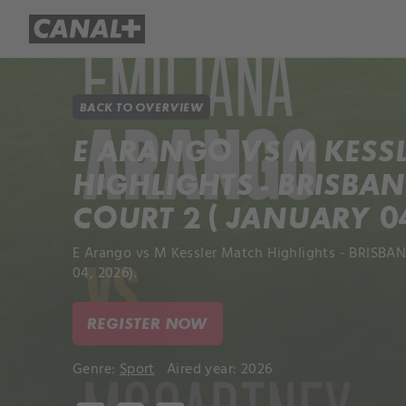
Library
Apple TV+
BACK TO OVERVIEW
E ARANGO VS M KESS
HIGHLIGHTS - BRISB
COURT 2 ( JANUARY 04
E Arango vs M Kessler Match Highlights - BRISBA
04, 2026).
REGISTER NOW
Genre:
Sport
Aired year: 2026