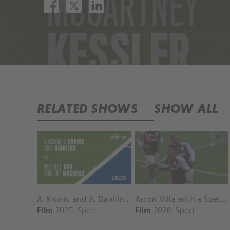
RELATED SHOWS
SHOW ALL
A. Krunic and A. Danilina vs. P. Hon and K. Muchova Match Highlights - BEIJING_Capital Group Diamond ( October 02, 2025)
Aston Villa with a Spectacular Goal vs. Nottingham Forest
Film
2025
Sport
Film
2026
Sport