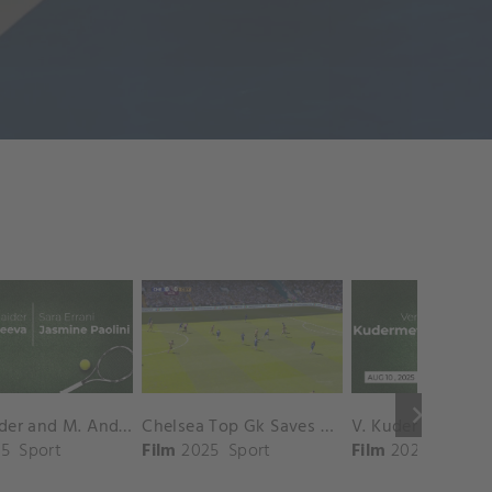
keyboard_arrow_right
D. Shnaider and M. Andreeva vs. S. Errani and J. Paolini Match Highlights - ROME_Campo Centrale ( May 16, 2025)
Chelsea Top Gk Saves vs. Crystal Palace
5
Sport
Film
2025
Sport
Film
2025
Sport