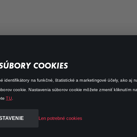
FAQ
SÚBORY COOKIES
My profile
é identifikátory na funkčné, štatistické a marketingové účely, ako a
Important links
 súborov cookie. Nastavenia súborov cookie môžete zmeniť kliknutím na
ete
TU
.
STAVENIE
Len potrebné cookies