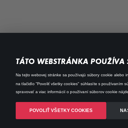
Favourite genres
Terms conditions
TÁTO WEBSTRÁNKA POUŽÍVA 
Drama
Privacy policy
Na tejto webovej stránke sa používajú súbory cookie alebo in
Comedy
na tlačidlo "Povoliť všetky cookies" súhlasíte s používaním
Documentaries
spravovať a viac informácií o používaní súborov cookie nájd
Action
POVOLIŤ VŠETKY COOKIES
NA