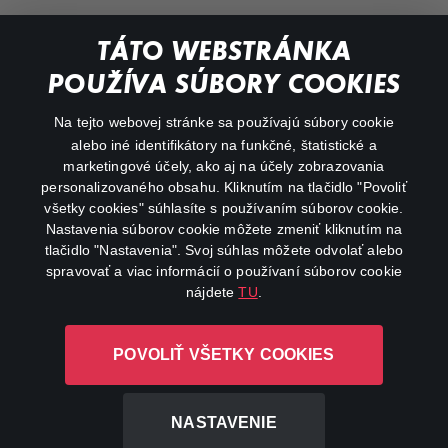
Documentaries
TÁTO WEBSTRÁNKA
Action
POUŽÍVA SÚBORY COOKIES
FAQ
Na tejto webovej stránke sa používajú súbory cookie
alebo iné identifikátory na funkčné, štatistické a
My profile
marketingové účely, ako aj na účely zobrazovania
Important links
personalizovaného obsahu. Kliknutím na tlačidlo "Povoliť
všetky cookies" súhlasíte s používaním súborov cookie.
Nastavenia súborov cookie môžete zmeniť kliknutím na
tlačidlo "Nastavenia". Svoj súhlas môžete odvolať alebo
spravovať a viac informácií o používaní súborov cookie
nájdete
TU
.
Canal+ Luxembourg S. à r.l. so sídlom Rue Albert Borschette 4,
POVOLIŤ VŠETKY COOKIES
L-1246 Luxembourg R.C.S. Luxembourg: B 87.905
All rights reserved
NASTAVENIE
©
2026