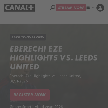
search
expand_more
person
EN
STREAM NOW
Library
Apple TV+
BACK TO OVERVIEW
EBERECHI EZE
HIGHLIGHTS VS. LEEDS
UNITED
Eberechi Eze Highlights vs. Leeds United,
01/31/2026.
REGISTER NOW
Genre:
Sport
Aired year: 2026