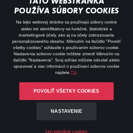
TÁTO WEBSTRÁNKA
Action
POUŽÍVA SÚBORY COOKIES
FAQ
Na tejto webovej stránke sa používajú súbory cookie
alebo iné identifikátory na funkčné, štatistické a
My profile
marketingové účely, ako aj na účely zobrazovania
Important links
personalizovaného obsahu. Kliknutím na tlačidlo "Povoliť
všetky cookies" súhlasíte s používaním súborov cookie.
Nastavenia súborov cookie môžete zmeniť kliknutím na
tlačidlo "Nastavenia". Svoj súhlas môžete odvolať alebo
spravovať a viac informácií o používaní súborov cookie
nájdete
TU
.
Canal+ Luxembourg S. à r.l. so sídlom Rue Albert Borschette 4,
POVOLIŤ VŠETKY COOKIES
L-1246 Luxembourg R.C.S. Luxembourg: B 87.905
All rights reserved
NASTAVENIE
©
2026
Len potrebné cookies