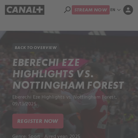
search
expand_more
person
EN
STREAM NOW
Library
Apple TV+
BACK TO OVERVIEW
EBERECHI EZE
HIGHLIGHTS VS.
NOTTINGHAM FOREST
Eberechi Eze Highlights vs. Nottingham Forest,
09/13/2025.
REGISTER NOW
Genre:
Sport
Aired year: 2025