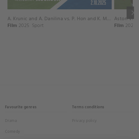
keyboard_arrow_right
A. Krunic and A. Danilina vs. P. Hon and K. Muchova Match Highlights - BEIJING_Capital Group Diamond ( October 02, 2025)
Film
2025
Sport
Film
2026
Favourite genres
Terms conditions
Drama
Privacy policy
Comedy