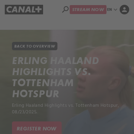
search
expand_more
person
EN
STREAM NOW
Library
Apple TV
BACK TO OVERVIEW
ERLING HAALAND
HIGHLIGHTS VS.
TOTTENHAM
HOTSPUR
Erling Haaland Highlights vs. Tottenham Hotspur,
08/23/2025.
REGISTER NOW