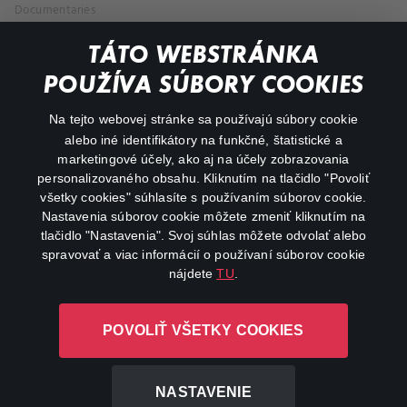
Documentaries
Action
TÁTO WEBSTRÁNKA
POUŽÍVA SÚBORY COOKIES
FAQ
Na tejto webovej stránke sa používajú súbory cookie
My profile
alebo iné identifikátory na funkčné, štatistické a
marketingové účely, ako aj na účely zobrazovania
Important links
personalizovaného obsahu. Kliknutím na tlačidlo "Povoliť
všetky cookies" súhlasíte s používaním súborov cookie.
Nastavenia súborov cookie môžete zmeniť kliknutím na
tlačidlo "Nastavenia". Svoj súhlas môžete odvolať alebo
spravovať a viac informácií o používaní súborov cookie
nájdete
TU
.
Canal+ Luxembourg S. à r.l. so sídlom Rue Albert Borschette 4,
POVOLIŤ VŠETKY COOKIES
L-1246 Luxembourg R.C.S. Luxembourg: B 87.905
All rights reserved
NASTAVENIE
©
2026