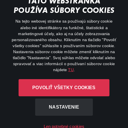
TÁTO WEBSTRÁNKA
Action
POUŽÍVA SÚBORY COOKIES
FAQ
Na tejto webovej stránke sa používajú súbory cookie
alebo iné identifikátory na funkčné, štatistické a
My profile
marketingové účely, ako aj na účely zobrazovania
Important links
personalizovaného obsahu. Kliknutím na tlačidlo "Povoliť
všetky cookies" súhlasíte s používaním súborov cookie.
Nastavenia súborov cookie môžete zmeniť kliknutím na
tlačidlo "Nastavenia". Svoj súhlas môžete odvolať alebo
spravovať a viac informácií o používaní súborov cookie
nájdete
TU
.
Canal+ Luxembourg S. à r.l. so sídlom Rue Albert Borschette 4,
POVOLIŤ VŠETKY COOKIES
L-1246 Luxembourg R.C.S. Luxembourg: B 87.905
All rights reserved
NASTAVENIE
©
2026
Len potrebné cookies