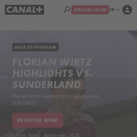
search
expand_more
person
EN
STREAM NOW
Library
Apple TV+
BACK TO OVERVIEW
FLORIAN WIRTZ
HIGHLIGHTS VS.
SUNDERLAND
Florian Wirtz Highlights vs. Sunderland,
12/03/2025.
REGISTER NOW
Genre:
Sport
Aired year: 2025