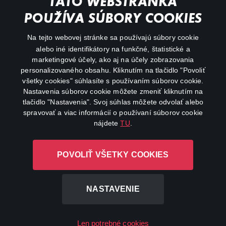
TÁTO WEBSTRÁNKA
Action
POUŽÍVA SÚBORY COOKIES
FAQ
Na tejto webovej stránke sa používajú súbory cookie
alebo iné identifikátory na funkčné, štatistické a
My profile
marketingové účely, ako aj na účely zobrazovania
Important links
personalizovaného obsahu. Kliknutím na tlačidlo "Povoliť
všetky cookies" súhlasíte s používaním súborov cookie.
Nastavenia súborov cookie môžete zmeniť kliknutím na
tlačidlo "Nastavenia". Svoj súhlas môžete odvolať alebo
spravovať a viac informácií o používaní súborov cookie
nájdete
TU
.
Canal+ Luxembourg S. à r.l. so sídlom Rue Albert Borschette 4,
POVOLIŤ VŠETKY COOKIES
L-1246 Luxembourg R.C.S. Luxembourg: B 87.905
All rights reserved
NASTAVENIE
©
2026
Len potrebné cookies