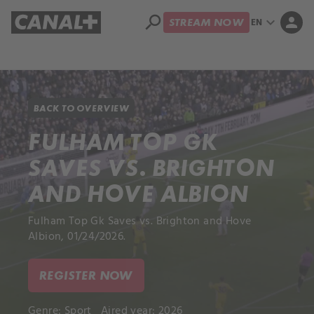
search
expand_more
person
EN
STREAM NOW
Library
Apple TV+
BACK TO OVERVIEW
FULHAM TOP GK
SAVES VS. BRIGHTON
AND HOVE ALBION
Fulham Top Gk Saves vs. Brighton and Hove
Albion, 01/24/2026.
REGISTER NOW
Genre:
Sport
Aired year: 2026