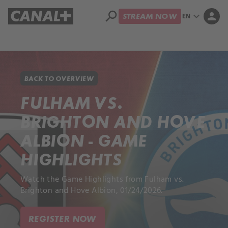
search
expand_more
person
EN
STREAM NOW
Library
Apple TV+
BACK TO OVERVIEW
FULHAM VS.
BRIGHTON AND HOVE
ALBION - GAME
HIGHLIGHTS
Watch the Game Highlights from Fulham vs.
Brighton and Hove Albion, 01/24/2026.
REGISTER NOW