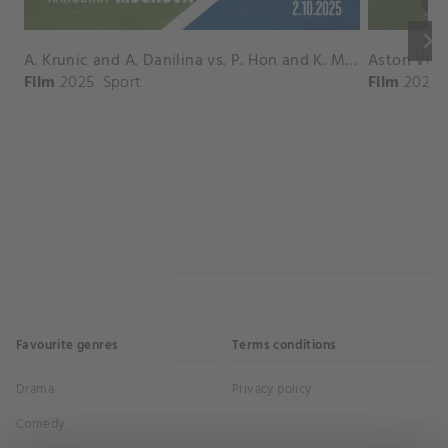
keyboard_arrow_right
A. Krunic and A. Danilina vs. P. Hon and K. Muchova Match Highlights - BEIJING_Capital Group Diamond ( October 02, 2025)
Film
2025
Sport
Film
2026
Favourite genres
Terms conditions
Drama
Privacy policy
Comedy