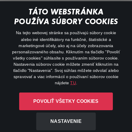
Documentaries
TÁTO WEBSTRÁNKA
Action
POUŽÍVA SÚBORY COOKIES
FAQ
Na tejto webovej stránke sa používajú súbory cookie
alebo iné identifikátory na funkčné, štatistické a
My profile
marketingové účely, ako aj na účely zobrazovania
Important links
personalizovaného obsahu. Kliknutím na tlačidlo "Povoliť
všetky cookies" súhlasíte s používaním súborov cookie.
Nastavenia súborov cookie môžete zmeniť kliknutím na
tlačidlo "Nastavenia". Svoj súhlas môžete odvolať alebo
spravovať a viac informácií o používaní súborov cookie
nájdete
TU
.
Canal+ Luxembourg S. à r.l. so sídlom Rue Albert Borschette 4,
POVOLIŤ VŠETKY COOKIES
L-1246 Luxembourg R.C.S. Luxembourg: B 87.905
All rights reserved
NASTAVENIE
©
2026