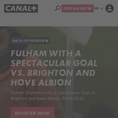
search
expand_more
person
EN
STREAM NOW
Library
Apple TV+
BACK TO OVERVIEW
FULHAM WITH A
SPECTACULAR GOAL
VS. BRIGHTON AND
HOVE ALBION
Fulham (Fulham) with a Spectacular Goal vs.
Brighton and Hove Albion, 01/24/2026.
REGISTER NOW