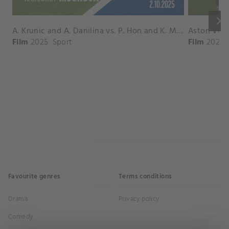
keyboard_arrow_right
A. Krunic and A. Danilina vs. P. Hon and K. Muchova Match Highlights - BEIJING_Capital Group Diamond ( October 02, 2025)
Film
2025
Sport
Film
2026
Favourite genres
Terms conditions
Drama
Privacy policy
Comedy