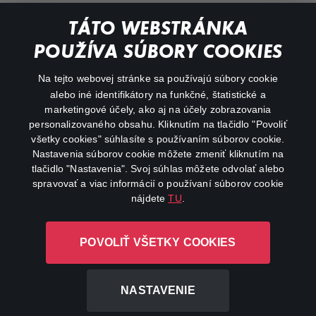
Documentaries
TÁTO WEBSTRÁNKA
Action
POUŽÍVA SÚBORY COOKIES
FAQ
Na tejto webovej stránke sa používajú súbory cookie
alebo iné identifikátory na funkčné, štatistické a
My profile
marketingové účely, ako aj na účely zobrazovania
Important links
personalizovaného obsahu. Kliknutím na tlačidlo "Povoliť
všetky cookies" súhlasíte s používaním súborov cookie.
Nastavenia súborov cookie môžete zmeniť kliknutím na
tlačidlo "Nastavenia". Svoj súhlas môžete odvolať alebo
spravovať a viac informácií o používaní súborov cookie
nájdete
TU
.
Canal+ Luxembourg S. à r.l. so sídlom Rue Albert Borschette 4,
POVOLIŤ VŠETKY COOKIES
L-1246 Luxembourg R.C.S. Luxembourg: B 87.905
All rights reserved
NASTAVENIE
©
2026