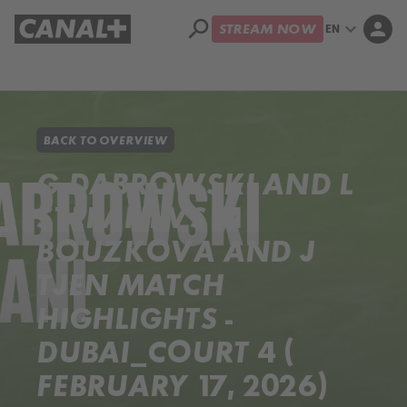
search
expand_more
person
EN
STREAM NOW
Library
Apple TV+
BACK TO OVERVIEW
G DABROWSKI AND L
STEFANI VS M
BOUZKOVA AND J
TJEN MATCH
HIGHLIGHTS -
DUBAI_COURT 4 (
FEBRUARY 17, 2026)