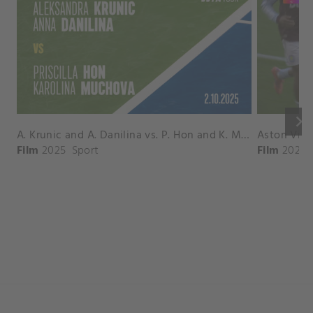
keyboard_arrow_right
A. Krunic and A. Danilina vs. P. Hon and K. Muchova Match Highlights - BEIJING_Capital Group Diamond ( October 02, 2025)
Film
2025
Sport
Film
2026