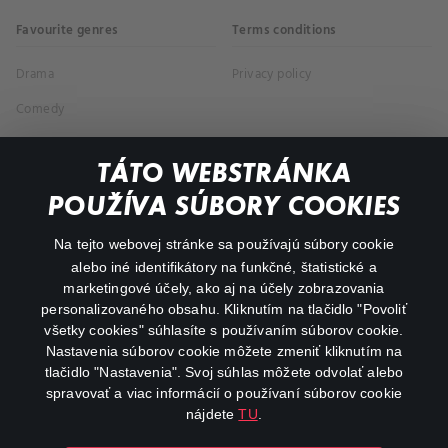
Favourite genres
Terms conditions
Drama
Privacy policy
Comedy
Documentaries
TÁTO WEBSTRÁNKA
Action
POUŽÍVA SÚBORY COOKIES
FAQ
Na tejto webovej stránke sa používajú súbory cookie
alebo iné identifikátory na funkčné, štatistické a
My profile
marketingové účely, ako aj na účely zobrazovania
Important links
personalizovaného obsahu. Kliknutím na tlačidlo "Povoliť
všetky cookies" súhlasíte s používaním súborov cookie.
Nastavenia súborov cookie môžete zmeniť kliknutím na
tlačidlo "Nastavenia". Svoj súhlas môžete odvolať alebo
spravovať a viac informácií o používaní súborov cookie
nájdete
TU
.