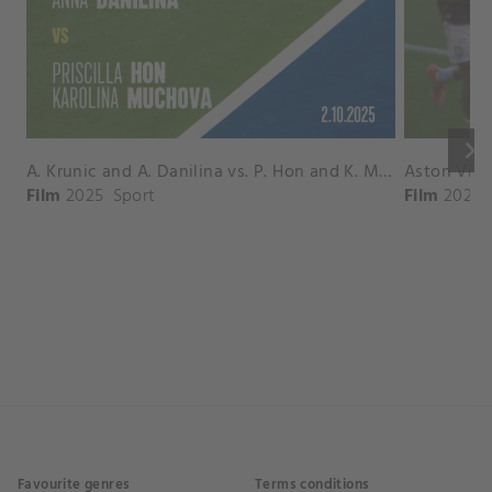
keyboard_arrow_right
A. Krunic and A. Danilina vs. P. Hon and K. Muchova Match Highlights - BEIJING_Capital Group Diamond ( October 02, 2025)
Film
2025
Sport
Film
2026
Favourite genres
Terms conditions