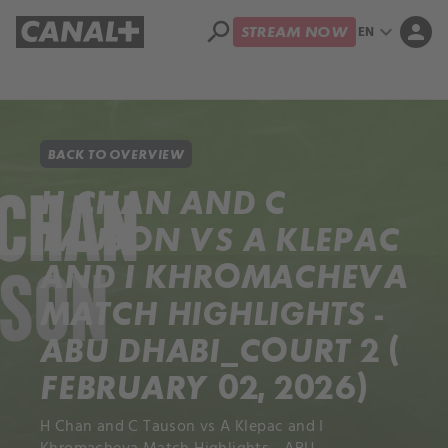
search
expand_more
person
EN
STREAM NOW
Library
Apple TV+
BACK TO OVERVIEW
H CHAN AND C
TAUSON VS A KLEPAC
AND I KHROMACHEVA
MATCH HIGHLIGHTS -
ABU DHABI_COURT 2 (
FEBRUARY 02, 2026)
H Chan and C Tauson vs A Klepac and I