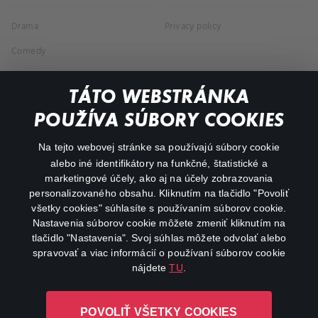
Drama
Privacy policy
Comedy
Documentaries
TÁTO WEBSTRÁNKA
Action
POUŽÍVA SÚBORY COOKIES
FAQ
Na tejto webovej stránke sa používajú súbory cookie
alebo iné identifikátory na funkčné, štatistické a
My profile
marketingové účely, ako aj na účely zobrazovania
Important links
personalizovaného obsahu. Kliknutím na tlačidlo "Povoliť
všetky cookies" súhlasíte s používaním súborov cookie.
Nastavenia súborov cookie môžete zmeniť kliknutím na
tlačidlo "Nastavenia". Svoj súhlas môžete odvolať alebo
spravovať a viac informácií o používaní súborov cookie
nájdete
TU
.
Canal+ Luxembourg S. à r.l. so sídlom Rue Albert Borschette 4,
POVOLIŤ VŠETKY COOKIES