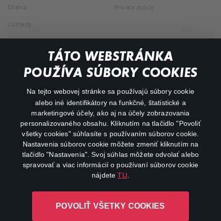
Drama
Privacy policy
Comedy
Documentaries
TÁTO WEBSTRÁNKA
Action
POUŽÍVA SÚBORY COOKIES
FAQ
Na tejto webovej stránke sa používajú súbory cookie
alebo iné identifikátory na funkčné, štatistické a
My profile
marketingové účely, ako aj na účely zobrazovania
Important links
personalizovaného obsahu. Kliknutím na tlačidlo "Povoliť
všetky cookies" súhlasíte s používaním súborov cookie.
Nastavenia súborov cookie môžete zmeniť kliknutím na
tlačidlo "Nastavenia". Svoj súhlas môžete odvolať alebo
spravovať a viac informácií o používaní súborov cookie
nájdete
TU
.
Canal+ Luxembourg S. à r.l. so sídlom Rue Albert Borschette 4,
POVOLIŤ VŠETKY COOKIES
L-1246 Luxembourg R.C.S. Luxembourg: B 87.905