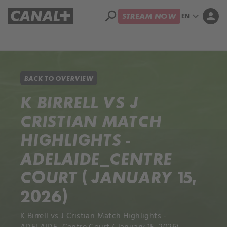
search
expand_more
person
EN
STREAM NOW
Library
Apple TV+
BACK TO OVERVIEW
K BIRRELL VS J
CRISTIAN MATCH
HIGHLIGHTS -
ADELAIDE_CENTRE
COURT ( JANUARY 15,
2026)
K Birrell vs J Cristian Match Highlights -