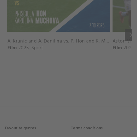
keyboard_arrow_right
A. Krunic and A. Danilina vs. P. Hon and K. Muchova Match Highlights - BEIJING_Capital Group Diamond ( October 02, 2025)
Film
2025
Sport
Film
2026
Favourite genres
Terms conditions