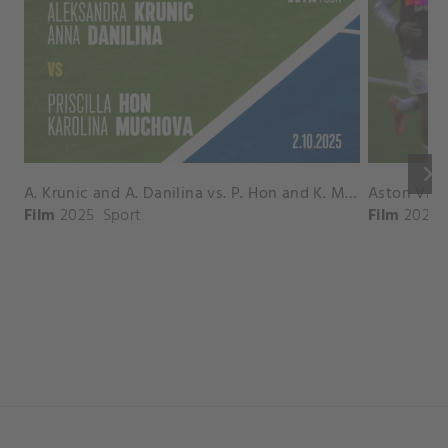
keyboard_arrow_right
A. Krunic and A. Danilina vs. P. Hon and K. Muchova Match Highlights - BEIJING_Capital Group Diamond ( October 02, 2025)
Film
2025
Sport
Film
2026