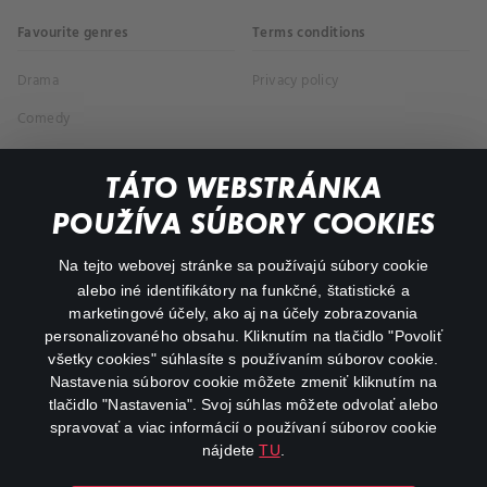
Favourite genres
Terms conditions
Drama
Privacy policy
Comedy
Documentaries
TÁTO WEBSTRÁNKA
Action
POUŽÍVA SÚBORY COOKIES
FAQ
Na tejto webovej stránke sa používajú súbory cookie
alebo iné identifikátory na funkčné, štatistické a
My profile
marketingové účely, ako aj na účely zobrazovania
Important links
personalizovaného obsahu. Kliknutím na tlačidlo "Povoliť
všetky cookies" súhlasíte s používaním súborov cookie.
Nastavenia súborov cookie môžete zmeniť kliknutím na
tlačidlo "Nastavenia". Svoj súhlas môžete odvolať alebo
spravovať a viac informácií o používaní súborov cookie
nájdete
TU
.