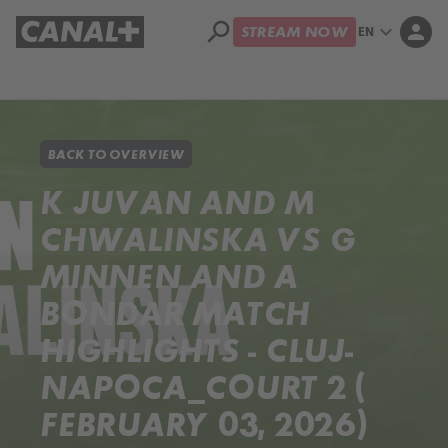
search
expand_more
person
EN
STREAM NOW
Library
Apple TV+
BACK TO OVERVIEW
K JUVAN AND M
CHWALINSKA VS G
MINNEN AND A
BONDAR MATCH
HIGHLIGHTS - CLUJ-
NAPOCA_COURT 2 (
FEBRUARY 03, 2026)