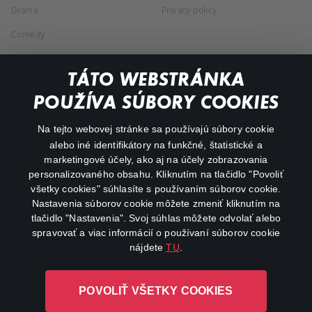
Drama
Privacy policy
Comedy
Documentaries
TÁTO WEBSTRÁNKA
Action
POUŽÍVA SÚBORY COOKIES
FAQ
Na tejto webovej stránke sa používajú súbory cookie
alebo iné identifikátory na funkčné, štatistické a
My profile
marketingové účely, ako aj na účely zobrazovania
Important links
personalizovaného obsahu. Kliknutím na tlačidlo "Povoliť
všetky cookies" súhlasíte s používaním súborov cookie.
Nastavenia súborov cookie môžete zmeniť kliknutím na
tlačidlo "Nastavenia". Svoj súhlas môžete odvolať alebo
spravovať a viac informácií o používaní súborov cookie
nájdete
TU
.
Canal+ Luxembourg S. à r.l. so sídlom Rue Albert Borschette 4,
POVOLIŤ VŠETKY COOKIES
L-1246 Luxembourg R.C.S. Luxembourg: B 87.905