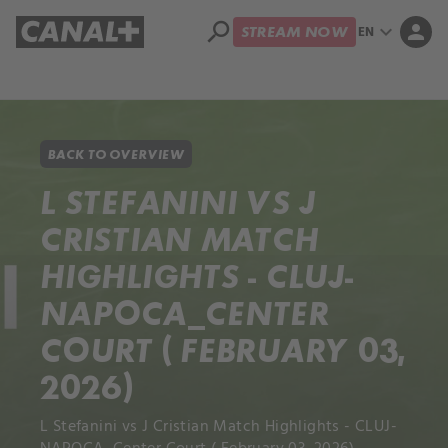
search
expand_more
person
EN
STREAM NOW
Library
Apple TV+
BACK TO OVERVIEW
L STEFANINI VS J
CRISTIAN MATCH
HIGHLIGHTS - CLUJ-
NAPOCA_CENTER
COURT ( FEBRUARY 03,
2026)
L Stefanini vs J Cristian Match Highlights - CLUJ-