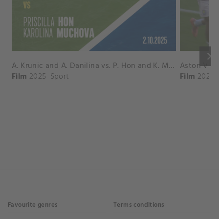
keyboard_arrow_right
A. Krunic and A. Danilina vs. P. Hon and K. Muchova Match Highlights - BEIJING_Capital Group Diamond ( October 02, 2025)
Film
2025
Sport
Film
2026
Favourite genres
Terms conditions