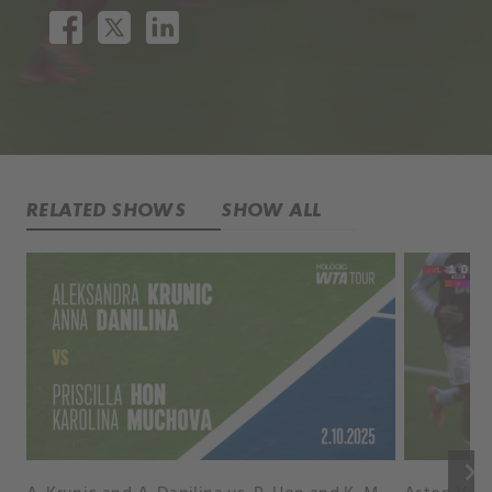
RELATED SHOWS
SHOW ALL
keyboard_arrow_right