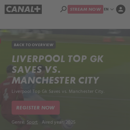
search
expand_more
person
EN
STREAM NOW
Library
Apple TV+
BACK TO OVERVIEW
LIVERPOOL TOP GK
SAVES VS.
MANCHESTER CITY
Liverpool Top Gk Saves vs. Manchester City.
REGISTER NOW
Genre:
Sport
Aired year: 2025