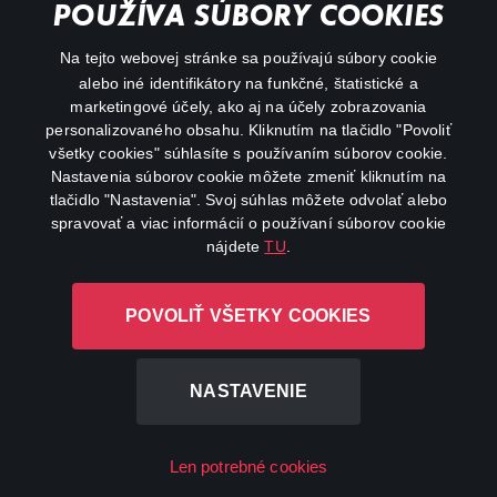
POUŽÍVA SÚBORY COOKIES
FAQ
Na tejto webovej stránke sa používajú súbory cookie
alebo iné identifikátory na funkčné, štatistické a
My profile
marketingové účely, ako aj na účely zobrazovania
Important links
personalizovaného obsahu. Kliknutím na tlačidlo "Povoliť
všetky cookies" súhlasíte s používaním súborov cookie.
Nastavenia súborov cookie môžete zmeniť kliknutím na
tlačidlo "Nastavenia". Svoj súhlas môžete odvolať alebo
spravovať a viac informácií o používaní súborov cookie
nájdete
TU
.
Canal+ Luxembourg S. à r.l. so sídlom Rue Albert Borschette 4,
POVOLIŤ VŠETKY COOKIES
L-1246 Luxembourg R.C.S. Luxembourg: B 87.905
All rights reserved
NASTAVENIE
©
2026
Len potrebné cookies