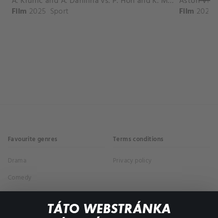
A. Krunic and A. Danilina vs. P. Hon and K. Muchova Match Highlights - BEIJING_Capital Group Diamond ( October 02, 2025)
Film
2025
Sport
Film
2026
Favourite genres
Terms conditions
Drama
Privacy policy
Comedy
Documentaries
TÁTO WEBSTRÁNKA
Action