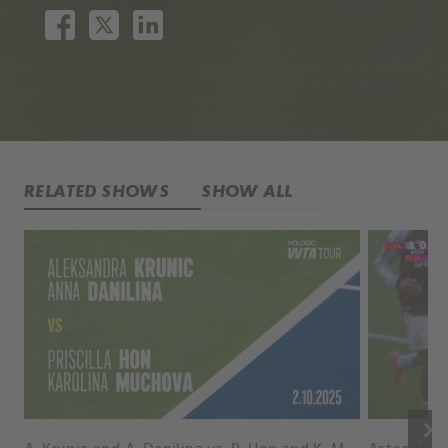
RELATED SHOWS
SHOW ALL
keyboard_arrow_right