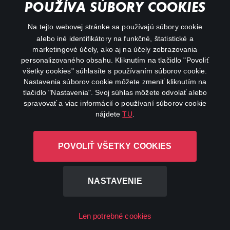
POUŽÍVA SÚBORY COOKIES
FAQ
Na tejto webovej stránke sa používajú súbory cookie
alebo iné identifikátory na funkčné, štatistické a
My profile
marketingové účely, ako aj na účely zobrazovania
Important links
personalizovaného obsahu. Kliknutím na tlačidlo "Povoliť
všetky cookies" súhlasíte s používaním súborov cookie.
Nastavenia súborov cookie môžete zmeniť kliknutím na
tlačidlo "Nastavenia". Svoj súhlas môžete odvolať alebo
spravovať a viac informácií o používaní súborov cookie
nájdete
TU
.
Canal+ Luxembourg S. à r.l. so sídlom Rue Albert Borschette 4,
POVOLIŤ VŠETKY COOKIES
L-1246 Luxembourg R.C.S. Luxembourg: B 87.905
All rights reserved
NASTAVENIE
©
2026
Len potrebné cookies