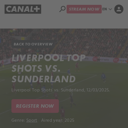
search
expand_more
person
EN
STREAM NOW
Library
Apple TV+
BACK TO OVERVIEW
LIVERPOOL TOP
SHOTS VS.
SUNDERLAND
Liverpool Top Shots vs. Sunderland, 12/03/2025.
REGISTER NOW
Genre:
Sport
Aired year: 2025