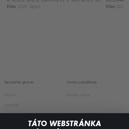
A. Krunic and A. Danilina vs. P. Hon and K. Muchova Match Highlights - BEIJING_Capital Group Diamond ( October 02, 2025)
Film
2025
Sport
Film
2026
Favourite genres
Terms conditions
Drama
Privacy policy
Comedy
Documentaries
TÁTO WEBSTRÁNKA
Action