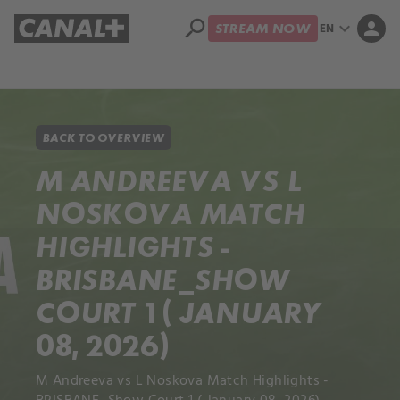
search
expand_more
person
EN
STREAM NOW
Library
Apple TV+
BACK TO OVERVIEW
M ANDREEVA VS L
NOSKOVA MATCH
HIGHLIGHTS -
BRISBANE_SHOW
COURT 1 ( JANUARY
08, 2026)
M Andreeva vs L Noskova Match Highlights -