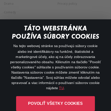
Drama
Privacy policy
Comedy
Documentaries
TÁTO WEBSTRÁNKA
Action
POUŽÍVA SÚBORY COOKIES
FAQ
Na tejto webovej stránke sa používajú súbory cookie
alebo iné identifikátory na funkčné, štatistické a
My profile
marketingové účely, ako aj na účely zobrazovania
Important links
personalizovaného obsahu. Kliknutím na tlačidlo "Povoliť
všetky cookies" súhlasíte s používaním súborov cookie.
Nastavenia súborov cookie môžete zmeniť kliknutím na
tlačidlo "Nastavenia". Svoj súhlas môžete odvolať alebo
spravovať a viac informácií o používaní súborov cookie
nájdete
TU
.
Canal+ Luxembourg S. à r.l. so sídlom Rue Albert Borschette 4,
POVOLIŤ VŠETKY COOKIES
L-1246 Luxembourg R.C.S. Luxembourg: B 87.905