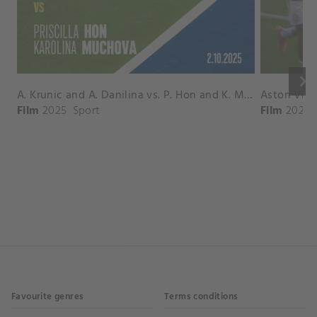
keyboard_arrow_right
A. Krunic and A. Danilina vs. P. Hon and K. Muchova Match Highlights - BEIJING_Capital Group Diamond ( October 02, 2025)
Film
2025
Sport
Film
2026
Favourite genres
Terms conditions