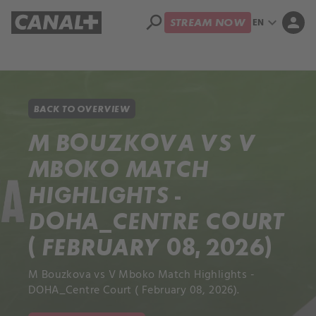
search
expand_more
person
EN
STREAM NOW
Library
Apple TV+
BACK TO OVERVIEW
M BOUZKOVA VS V
MBOKO MATCH
HIGHLIGHTS -
DOHA_CENTRE COURT
( FEBRUARY 08, 2026)
M Bouzkova vs V Mboko Match Highlights -
DOHA_Centre Court ( February 08, 2026).