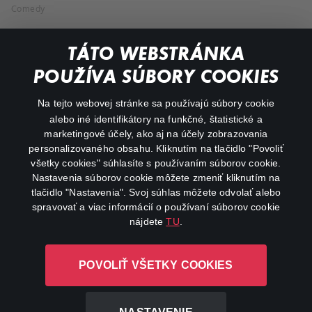
Comedy
Documentaries
TÁTO WEBSTRÁNKA
Action
POUŽÍVA SÚBORY COOKIES
FAQ
Na tejto webovej stránke sa používajú súbory cookie
alebo iné identifikátory na funkčné, štatistické a
My profile
marketingové účely, ako aj na účely zobrazovania
Important links
personalizovaného obsahu. Kliknutím na tlačidlo "Povoliť
všetky cookies" súhlasíte s používaním súborov cookie.
Nastavenia súborov cookie môžete zmeniť kliknutím na
tlačidlo "Nastavenia". Svoj súhlas môžete odvolať alebo
spravovať a viac informácií o používaní súborov cookie
nájdete
TU
.
Canal+ Luxembourg S. à r.l. so sídlom Rue Albert Borschette 4,
POVOLIŤ VŠETKY COOKIES
L-1246 Luxembourg R.C.S. Luxembourg: B 87.905
All rights reserved