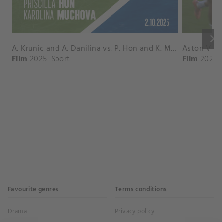
keyboard_arrow_right
A. Krunic and A. Danilina vs. P. Hon and K. Muchova Match Highlights - BEIJING_Capital Group Diamond ( October 02, 2025)
Film
2025
Sport
Film
2026
Favourite genres
Terms conditions
Drama
Privacy policy