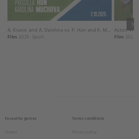
keyboard_arrow_right
A. Krunic and A. Danilina vs. P. Hon and K. Muchova Match Highlights - BEIJING_Capital Group Diamond ( October 02, 2025)
Film
2025
Sport
Film
2026
Favourite genres
Terms conditions
Drama
Privacy policy