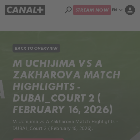
search
expand_more
person
EN
STREAM NOW
Library
Apple TV+
BACK TO OVERVIEW
M UCHIJIMA VS A
ZAKHAROVA MATCH
HIGHLIGHTS -
DUBAI_COURT 2 (
FEBRUARY 16, 2026)
M Uchijima vs A Zakharova Match Highlights -
DUBAI_Court 2 ( February 16, 2026).