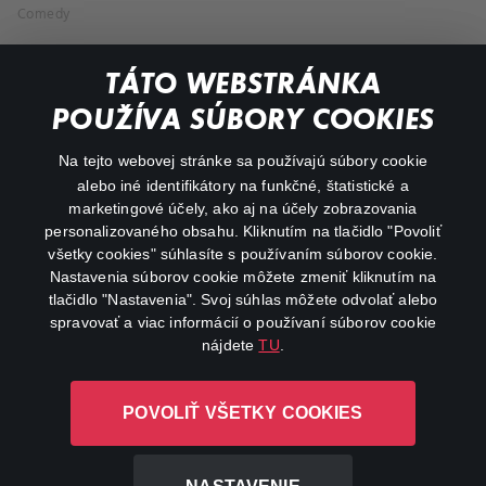
Comedy
Documentaries
TÁTO WEBSTRÁNKA
Action
POUŽÍVA SÚBORY COOKIES
FAQ
Na tejto webovej stránke sa používajú súbory cookie
alebo iné identifikátory na funkčné, štatistické a
My profile
marketingové účely, ako aj na účely zobrazovania
Important links
personalizovaného obsahu. Kliknutím na tlačidlo "Povoliť
všetky cookies" súhlasíte s používaním súborov cookie.
Nastavenia súborov cookie môžete zmeniť kliknutím na
tlačidlo "Nastavenia". Svoj súhlas môžete odvolať alebo
spravovať a viac informácií o používaní súborov cookie
nájdete
TU
.
Canal+ Luxembourg S. à r.l. so sídlom Rue Albert Borschette 4,
POVOLIŤ VŠETKY COOKIES
L-1246 Luxembourg R.C.S. Luxembourg: B 87.905
All rights reserved