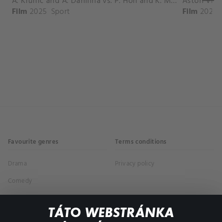
A. Krunic and A. Danilina vs. P. Hon and K. Muchova Match Highlights - BEIJING_Capital Group Diamond ( October 02, 2025)
Film
2025
Sport
Film
2026
Favourite genres
Terms conditions
Drama
Privacy policy
Comedy
Documentaries
TÁTO WEBSTRÁNKA
Action