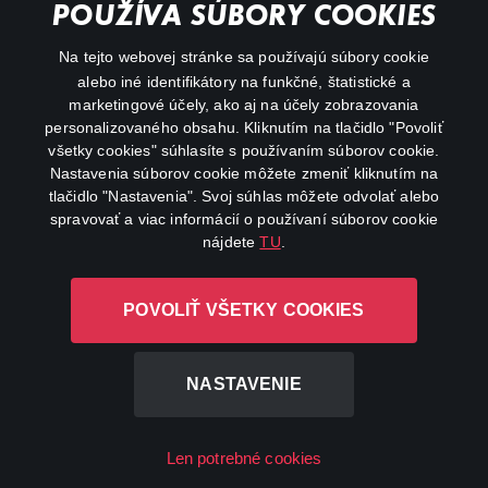
POUŽÍVA SÚBORY COOKIES
FAQ
Na tejto webovej stránke sa používajú súbory cookie
alebo iné identifikátory na funkčné, štatistické a
My profile
marketingové účely, ako aj na účely zobrazovania
Important links
personalizovaného obsahu. Kliknutím na tlačidlo "Povoliť
všetky cookies" súhlasíte s používaním súborov cookie.
Nastavenia súborov cookie môžete zmeniť kliknutím na
tlačidlo "Nastavenia". Svoj súhlas môžete odvolať alebo
spravovať a viac informácií o používaní súborov cookie
nájdete
TU
.
Canal+ Luxembourg S. à r.l. so sídlom Rue Albert Borschette 4,
POVOLIŤ VŠETKY COOKIES
L-1246 Luxembourg R.C.S. Luxembourg: B 87.905
All rights reserved
NASTAVENIE
©
2026
Len potrebné cookies