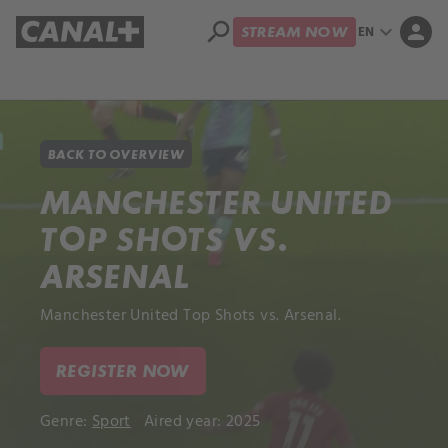
search
expand_more
person
EN
STREAM NOW
Library
Apple TV+
BACK TO OVERVIEW
MANCHESTER UNITED
TOP SHOTS VS.
ARSENAL
Manchester United Top Shots vs. Arsenal.
REGISTER NOW
Genre:
Sport
Aired year: 2025