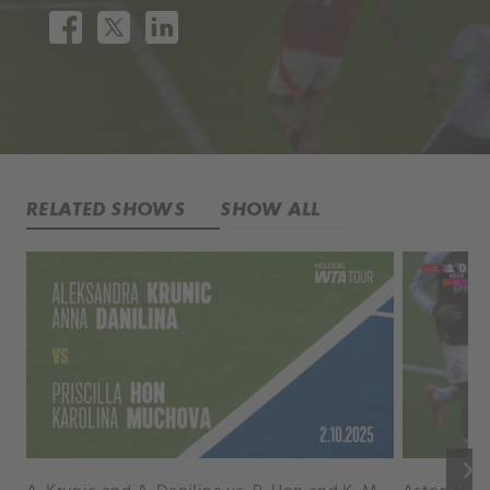
RELATED SHOWS
SHOW ALL
keyboard_arrow_right