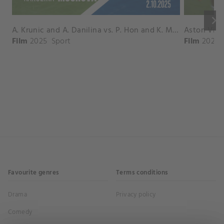
keyboard_arrow_right
A. Krunic and A. Danilina vs. P. Hon and K. Muchova Match Highlights - BEIJING_Capital Group Diamond ( October 02, 2025)
Film
2025
Sport
Film
2026
Favourite genres
Terms conditions
Drama
Privacy policy
Comedy