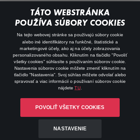
Documentaries
TÁTO WEBSTRÁNKA
Action
POUŽÍVA SÚBORY COOKIES
FAQ
Na tejto webovej stránke sa používajú súbory cookie
alebo iné identifikátory na funkčné, štatistické a
My profile
marketingové účely, ako aj na účely zobrazovania
Important links
personalizovaného obsahu. Kliknutím na tlačidlo "Povoliť
všetky cookies" súhlasíte s používaním súborov cookie.
Nastavenia súborov cookie môžete zmeniť kliknutím na
tlačidlo "Nastavenia". Svoj súhlas môžete odvolať alebo
spravovať a viac informácií o používaní súborov cookie
nájdete
TU
.
Canal+ Luxembourg S. à r.l. so sídlom Rue Albert Borschette 4,
POVOLIŤ VŠETKY COOKIES
L-1246 Luxembourg R.C.S. Luxembourg: B 87.905
All rights reserved
NASTAVENIE
©
2026