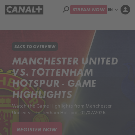
search
expand_more
person
EN
STREAM NOW
Library
Apple TV+
BACK TO OVERVIEW
MANCHESTER UNITED
VS. TOTTENHAM
HOTSPUR - GAME
HIGHLIGHTS
Watch the Game Highlights from Manchester
United vs. Tottenham Hotspur, 02/07/2026.
REGISTER NOW