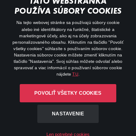
TÁTO WEBSTRÁNKA
Action
POUŽÍVA SÚBORY COOKIES
FAQ
Na tejto webovej stránke sa používajú súbory cookie
alebo iné identifikátory na funkčné, štatistické a
My profile
marketingové účely, ako aj na účely zobrazovania
Important links
personalizovaného obsahu. Kliknutím na tlačidlo "Povoliť
všetky cookies" súhlasíte s používaním súborov cookie.
Nastavenia súborov cookie môžete zmeniť kliknutím na
tlačidlo "Nastavenia". Svoj súhlas môžete odvolať alebo
spravovať a viac informácií o používaní súborov cookie
nájdete
TU
.
Canal+ Luxembourg S. à r.l. so sídlom Rue Albert Borschette 4,
POVOLIŤ VŠETKY COOKIES
L-1246 Luxembourg R.C.S. Luxembourg: B 87.905
All rights reserved
NASTAVENIE
©
2026
Len potrebné cookies