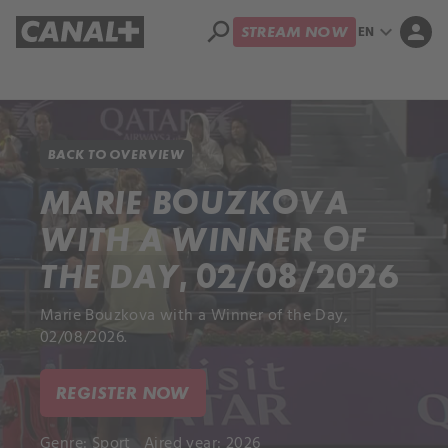
search
expand_more
person
EN
STREAM NOW
Library
Apple TV+
BACK TO OVERVIEW
MARIE BOUZKOVA
WITH A WINNER OF
THE DAY, 02/08/2026
Marie Bouzkova with a Winner of the Day,
02/08/2026.
REGISTER NOW
Genre:
Sport
Aired year: 2026