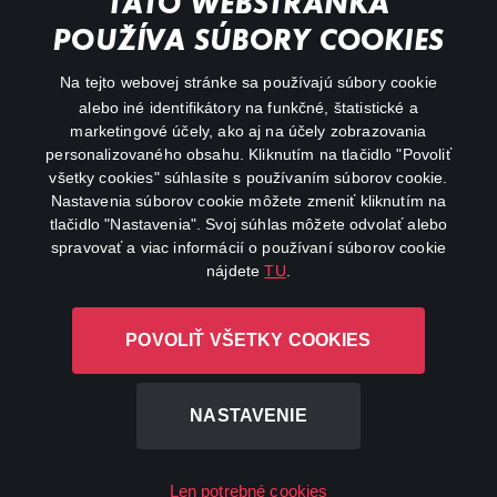
TÁTO WEBSTRÁNKA
Action
POUŽÍVA SÚBORY COOKIES
FAQ
Na tejto webovej stránke sa používajú súbory cookie
alebo iné identifikátory na funkčné, štatistické a
My profile
marketingové účely, ako aj na účely zobrazovania
Important links
personalizovaného obsahu. Kliknutím na tlačidlo "Povoliť
všetky cookies" súhlasíte s používaním súborov cookie.
Nastavenia súborov cookie môžete zmeniť kliknutím na
tlačidlo "Nastavenia". Svoj súhlas môžete odvolať alebo
spravovať a viac informácií o používaní súborov cookie
nájdete
TU
.
Canal+ Luxembourg S. à r.l. so sídlom Rue Albert Borschette 4,
POVOLIŤ VŠETKY COOKIES
L-1246 Luxembourg R.C.S. Luxembourg: B 87.905
All rights reserved
NASTAVENIE
©
2026
Len potrebné cookies