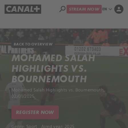
search
expand_more
person
EN
STREAM NOW
Library
Apple TV+
BACK TO OVERVIEW
MOHAMED SALAH
HIGHLIGHTS VS.
BOURNEMOUTH
Mohamed Salah Highlights vs. Bournemouth,
02/01/2025.
REGISTER NOW
Genre:
Sport
Aired year: 2025