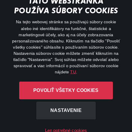
TÁTO WEBSTRÁNKA
Action
POUŽÍVA SÚBORY COOKIES
FAQ
Na tejto webovej stránke sa používajú súbory cookie
alebo iné identifikátory na funkčné, štatistické a
My profile
marketingové účely, ako aj na účely zobrazovania
Important links
personalizovaného obsahu. Kliknutím na tlačidlo "Povoliť
všetky cookies" súhlasíte s používaním súborov cookie.
Nastavenia súborov cookie môžete zmeniť kliknutím na
tlačidlo "Nastavenia". Svoj súhlas môžete odvolať alebo
spravovať a viac informácií o používaní súborov cookie
nájdete
TU
.
Canal+ Luxembourg S. à r.l. so sídlom Rue Albert Borschette 4,
POVOLIŤ VŠETKY COOKIES
L-1246 Luxembourg R.C.S. Luxembourg: B 87.905
All rights reserved
NASTAVENIE
©
2026
Len potrebné cookies