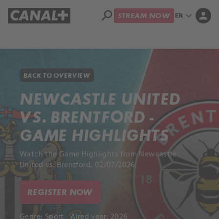
search
expand_more
person
EN
STREAM NOW
Library
Apple TV+
BACK TO OVERVIEW
NEWCASTLE UNITED
VS. BRENTFORD -
GAME HIGHLIGHTS
Watch the Game Highlights from Newcastle
United vs. Brentford, 02/07/2026.
REGISTER NOW
Genre:
Sport
Aired year: 2026