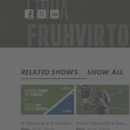
RELATED SHOWS
SHOW ALL
A. Krunic and A. Danilina vs. P. Hon and K. Muchova Match Highlights - BEIJING_Capital Group Diamond ( October 02, 2025)
Aston Villa with a Spectacular Goal vs. Nottingham Forest
Film
2025
Sport
Film
2026
Sport