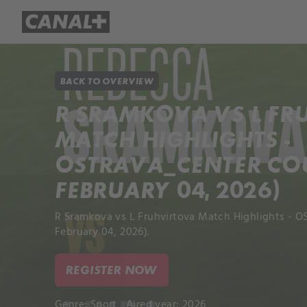
Library
Apple TV+
BACK TO OVERVIEW
R SRAMKOVA VS L FR
MATCH HIGHLIGHTS -
OSTRAVA_CENTER COU
FEBRUARY 04, 2026)
R Sramkova vs L Fruhvirtova Match Highlights - 
February 04, 2026).
REGISTER NOW
Genre:
Sport
Aired year: 2026