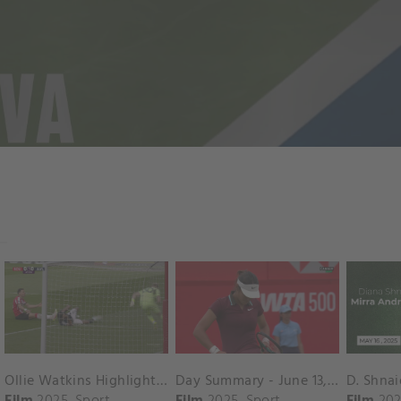
Ollie Watkins Highlights vs. Southampton
Day Summary - June 13, 2025
Film
2025
Sport
Film
2025
Sport
Film
202