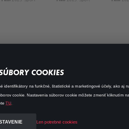
FAQ
SÚBORY COOKIES
My profile
é identifikátory na funkčné, štatistické a marketingové účely, ako a
Important links
 súborov cookie. Nastavenia súborov cookie môžete zmeniť kliknutím na
ete
TU
.
STAVENIE
Len potrebné cookies