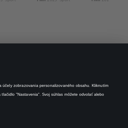
j na účely zobrazovania personalizovaného obsahu. Kliknutím
 tlačidlo "Nastavenia". Svoj súhlas môžete odvolať alebo
Canal+ Luxembourg S. à r.l. so sídlom Rue Albert Borschette 4,
L-1246 Luxembourg R.C.S. Luxembourg: B 87.905
All rights reserved
©
2026