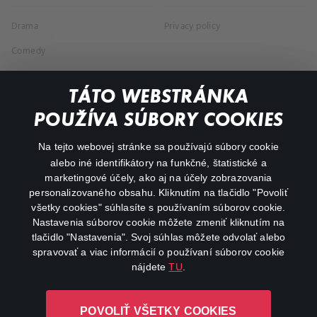
Drama
Privacy policy
Comedy
Documentaries
TÁTO WEBSTRÁNKA
Action
POUŽÍVA SÚBORY COOKIES
FAQ
Na tejto webovej stránke sa používajú súbory cookie
alebo iné identifikátory na funkčné, štatistické a
My profile
marketingové účely, ako aj na účely zobrazovania
Important links
personalizovaného obsahu. Kliknutím na tlačidlo "Povoliť
všetky cookies" súhlasíte s používaním súborov cookie.
Nastavenia súborov cookie môžete zmeniť kliknutím na
tlačidlo "Nastavenia". Svoj súhlas môžete odvolať alebo
spravovať a viac informácií o používaní súborov cookie
nájdete
TU
.
Canal+ Luxembourg S. à r.l. so sídlom Rue Albert Borschette 4,
POVOLIŤ VŠETKY COOKIES