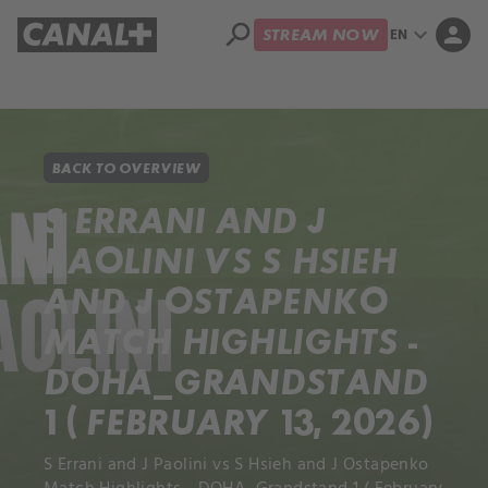
search
expand_more
person
EN
STREAM NOW
Library
Apple TV+
BACK TO OVERVIEW
S ERRANI AND J
PAOLINI VS S HSIEH
AND J OSTAPENKO
MATCH HIGHLIGHTS -
DOHA_GRANDSTAND
1 ( FEBRUARY 13, 2026)
S Errani and J Paolini vs S Hsieh and J Ostapenko