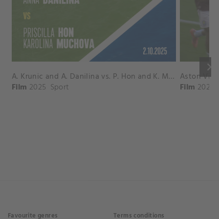
keyboard_arrow_right
A. Krunic and A. Danilina vs. P. Hon and K. Muchova Match Highlights - BEIJING_Capital Group Diamond ( October 02, 2025)
Film
2025
Sport
Film
2026
Favourite genres
Terms conditions