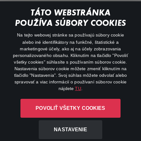
Documentaries
TÁTO WEBSTRÁNKA
Action
POUŽÍVA SÚBORY COOKIES
FAQ
Na tejto webovej stránke sa používajú súbory cookie
alebo iné identifikátory na funkčné, štatistické a
My profile
marketingové účely, ako aj na účely zobrazovania
Important links
personalizovaného obsahu. Kliknutím na tlačidlo "Povoliť
všetky cookies" súhlasíte s používaním súborov cookie.
Nastavenia súborov cookie môžete zmeniť kliknutím na
tlačidlo "Nastavenia". Svoj súhlas môžete odvolať alebo
spravovať a viac informácií o používaní súborov cookie
nájdete
TU
.
Canal+ Luxembourg S. à r.l. so sídlom Rue Albert Borschette 4,
POVOLIŤ VŠETKY COOKIES
L-1246 Luxembourg R.C.S. Luxembourg: B 87.905
All rights reserved
NASTAVENIE
©
2026