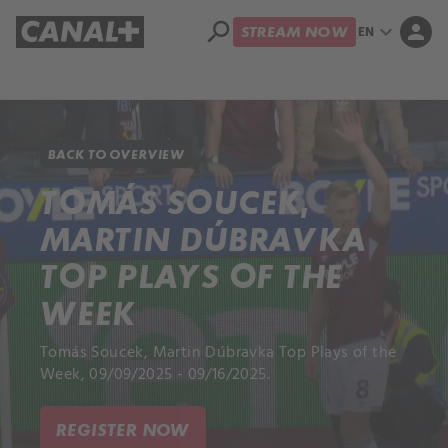
search
expand_more
person
EN
STREAM NOW
Library
Apple TV+
BACK TO OVERVIEW
TOMÁS SOUCEK,
MARTIN DÚBRAVKA
TOP PLAYS OF THE
WEEK
Tomás Soucek, Martin Dúbravka Top Plays of the
Week, 09/09/2025 - 09/16/2025.
REGISTER NOW