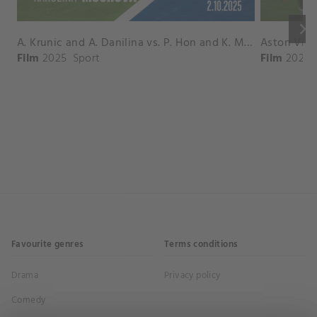
keyboard_arrow_right
A. Krunic and A. Danilina vs. P. Hon and K. Muchova Match Highlights - BEIJING_Capital Group Diamond ( October 02, 2025)
Film
2025
Sport
Film
2026
Favourite genres
Terms conditions
Drama
Privacy policy
Comedy