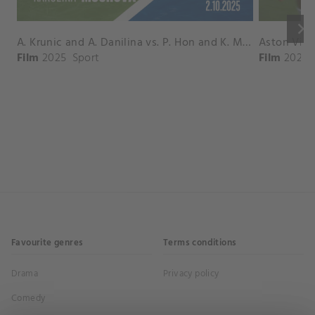
keyboard_arrow_right
A. Krunic and A. Danilina vs. P. Hon and K. Muchova Match Highlights - BEIJING_Capital Group Diamond ( October 02, 2025)
Film
2025
Sport
Film
2026
Favourite genres
Terms conditions
Drama
Privacy policy
Comedy