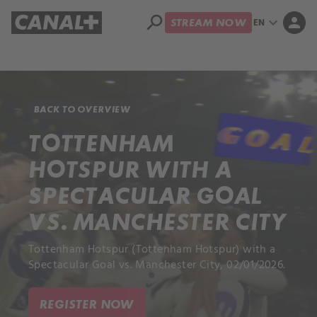
search
expand_more
person
EN
STREAM NOW
Library
Apple TV+
BACK TO OVERVIEW
TOTTENHAM
HOTSPUR WITH A
SPECTACULAR GOAL
VS. MANCHESTER CITY
Tottenham Hotspur (Tottenham Hotspur) with a
Spectacular Goal vs. Manchester City, 02/01/2026.
REGISTER NOW