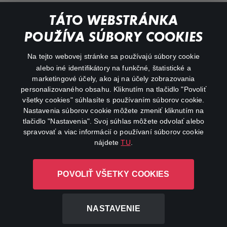
Documentaries
TÁTO WEBSTRÁNKA
Action
POUŽÍVA SÚBORY COOKIES
FAQ
Na tejto webovej stránke sa používajú súbory cookie
alebo iné identifikátory na funkčné, štatistické a
My profile
marketingové účely, ako aj na účely zobrazovania
Important links
personalizovaného obsahu. Kliknutím na tlačidlo "Povoliť
všetky cookies" súhlasíte s používaním súborov cookie.
Nastavenia súborov cookie môžete zmeniť kliknutím na
tlačidlo "Nastavenia". Svoj súhlas môžete odvolať alebo
spravovať a viac informácií o používaní súborov cookie
nájdete
TU
.
Canal+ Luxembourg S. à r.l. so sídlom Rue Albert Borschette 4,
POVOLIŤ VŠETKY COOKIES
L-1246 Luxembourg R.C.S. Luxembourg: B 87.905
All rights reserved
NASTAVENIE
©
2026