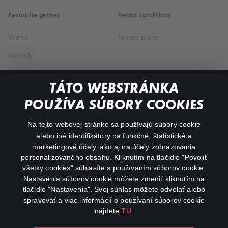
Favourite genres
Terms conditions
Drama
Privacy policy
Comedy
Documentaries
TÁTO WEBSTRÁNKA
Action
POUŽÍVA SÚBORY COOKIES
FAQ
Na tejto webovej stránke sa používajú súbory cookie
alebo iné identifikátory na funkčné, štatistické a
My profile
marketingové účely, ako aj na účely zobrazovania
Important links
personalizovaného obsahu. Kliknutím na tlačidlo "Povoliť
všetky cookies" súhlasíte s používaním súborov cookie.
Nastavenia súborov cookie môžete zmeniť kliknutím na
tlačidlo "Nastavenia". Svoj súhlas môžete odvolať alebo
spravovať a viac informácií o používaní súborov cookie
nájdete
TU
.