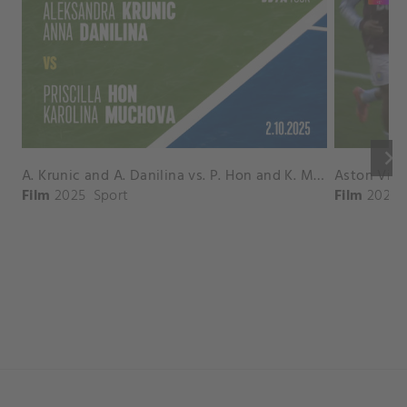
keyboard_arrow_right
A. Krunic and A. Danilina vs. P. Hon and K. Muchova Match Highlights - BEIJING_Capital Group Diamond ( October 02, 2025)
Film
2025
Sport
Film
2026