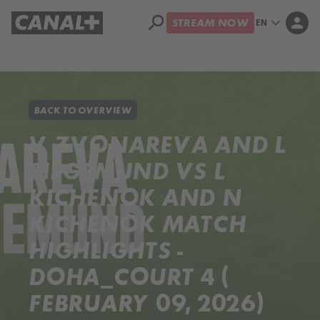
search
expand_more
person
EN
STREAM NOW
Library
Apple TV+
BACK TO OVERVIEW
V ZVONAREVA AND L
SIEGEMUND VS L
KICHENOK AND N
KICHENOK MATCH
HIGHLIGHTS -
DOHA_COURT 4 (
FEBRUARY 09, 2026)