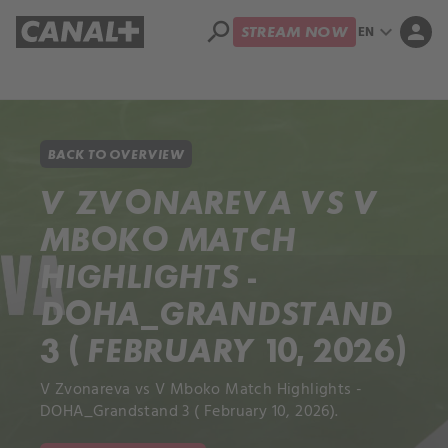
search
expand_more
person
EN
STREAM NOW
Library
Apple TV+
BACK TO OVERVIEW
V ZVONAREVA VS V
MBOKO MATCH
HIGHLIGHTS -
DOHA_GRANDSTAND
3 ( FEBRUARY 10, 2026)
V Zvonareva vs V Mboko Match Highlights -
DOHA_Grandstand 3 ( February 10, 2026).