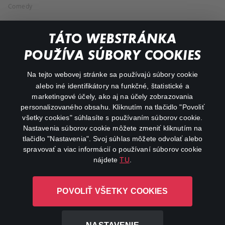
Comedy
Documentaries
TÁTO WEBSTRÁNKA
Action
POUŽÍVA SÚBORY COOKIES
FAQ
Na tejto webovej stránke sa používajú súbory cookie
alebo iné identifikátory na funkčné, štatistické a
My profile
marketingové účely, ako aj na účely zobrazovania
Important links
personalizovaného obsahu. Kliknutím na tlačidlo "Povoliť
všetky cookies" súhlasíte s používaním súborov cookie.
Nastavenia súborov cookie môžete zmeniť kliknutím na
tlačidlo "Nastavenia". Svoj súhlas môžete odvolať alebo
spravovať a viac informácií o používaní súborov cookie
nájdete
TU
.
Canal+ Luxembourg S. à r.l. so sídlom Rue Albert Borschette 4,
POVOLIŤ VŠETKY COOKIES
L-1246 Luxembourg R.C.S. Luxembourg: B 87.905
All rights reserved