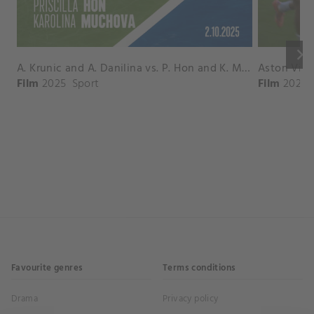
keyboard_arrow_right
A. Krunic and A. Danilina vs. P. Hon and K. Muchova Match Highlights - BEIJING_Capital Group Diamond ( October 02, 2025)
Film
2025
Sport
Film
2026
Favourite genres
Terms conditions
Drama
Privacy policy