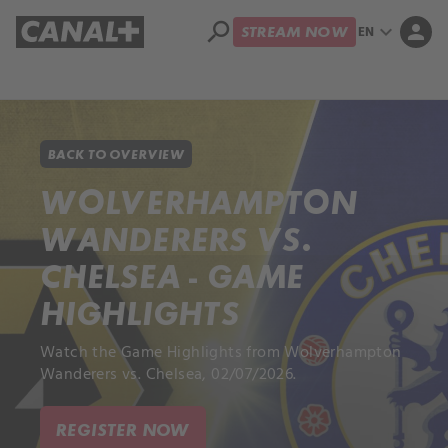
search
expand_more
person
EN
STREAM NOW
Library
Apple TV+
BACK TO OVERVIEW
WOLVERHAMPTON
WANDERERS VS.
CHELSEA - GAME
HIGHLIGHTS
Watch the Game Highlights from Wolverhampton
Wanderers vs. Chelsea, 02/07/2026.
REGISTER NOW