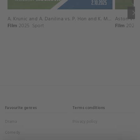
keyboard_arrow_right
A. Krunic and A. Danilina vs. P. Hon and K. Muchova Match Highlights - BEIJING_Capital Group Diamond ( October 02, 2025)
Film
2025
Sport
Film
2026
Favourite genres
Terms conditions
Drama
Privacy policy
Comedy