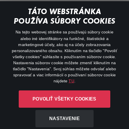
Documentaries
TÁTO WEBSTRÁNKA
Action
POUŽÍVA SÚBORY COOKIES
FAQ
Na tejto webovej stránke sa používajú súbory cookie
alebo iné identifikátory na funkčné, štatistické a
My profile
marketingové účely, ako aj na účely zobrazovania
Important links
personalizovaného obsahu. Kliknutím na tlačidlo "Povoliť
všetky cookies" súhlasíte s používaním súborov cookie.
Nastavenia súborov cookie môžete zmeniť kliknutím na
tlačidlo "Nastavenia". Svoj súhlas môžete odvolať alebo
spravovať a viac informácií o používaní súborov cookie
nájdete
TU
.
Canal+ Luxembourg S. à r.l. so sídlom Rue Albert Borschette 4,
POVOLIŤ VŠETKY COOKIES
L-1246 Luxembourg R.C.S. Luxembourg: B 87.905
All rights reserved
NASTAVENIE
©
2026