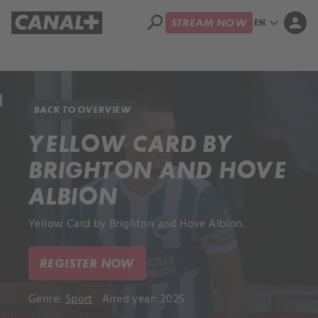
search
expand_more
person
EN
STREAM NOW
Library
Apple TV+
BACK TO OVERVIEW
YELLOW CARD BY
BRIGHTON AND HOVE
ALBION
Yellow Card by Brighton and Hove Albion.
REGISTER NOW
Genre:
Sport
Aired year: 2025