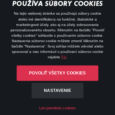
POUŽÍVA SÚBORY COOKIES
FAQ
Na tejto webovej stránke sa používajú súbory cookie
alebo iné identifikátory na funkčné, štatistické a
My profile
marketingové účely, ako aj na účely zobrazovania
Important links
personalizovaného obsahu. Kliknutím na tlačidlo "Povoliť
všetky cookies" súhlasíte s používaním súborov cookie.
Nastavenia súborov cookie môžete zmeniť kliknutím na
tlačidlo "Nastavenia". Svoj súhlas môžete odvolať alebo
spravovať a viac informácií o používaní súborov cookie
nájdete
TU
.
Canal+ Luxembourg S. à r.l. so sídlom Rue Albert Borschette 4,
POVOLIŤ VŠETKY COOKIES
L-1246 Luxembourg R.C.S. Luxembourg: B 87.905
All rights reserved
NASTAVENIE
©
2026
Len potrebné cookies