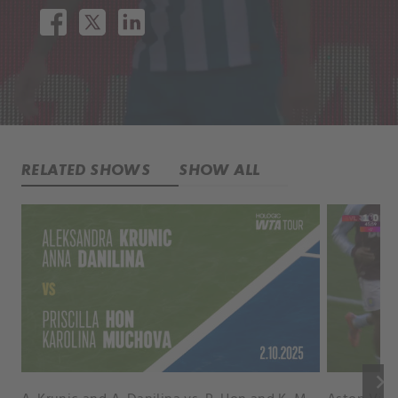
RELATED SHOWS
SHOW ALL
keyboard_arrow_right