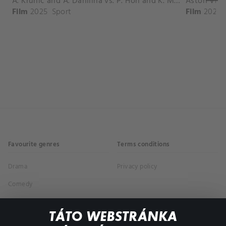
A. Krunic and A. Danilina vs. P. Hon and K. Muchova Match Highlights - BEIJING_Capital Group Diamond ( October 02, 2025)
Film
2025
Sport
Film
2026
Favourite genres
Terms conditions
Drama
Privacy policy
Comedy
Documentaries
TÁTO WEBSTRÁNKA
Action