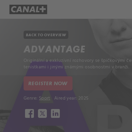
Library
Apple TV+
BACK TO OVERVIEW
ADVANTAGE
Originální a exkluzivní rozhovory se špičkovými č
tenistkami i jinými známými osobnostmi v branži.
REGISTER NOW
Genre:
Sport
Aired year: 2025