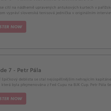
 se cítí na nádherně upravených antukových kurtech v pařížsk
om vypráví slovenská tenisová jednička v originálním intervi
ISTER NOW
de 7 - Petr Pála
 špičkový deblista se stal nejúspěšnějším nehrajícím kapitán
 která byla přejmenována z Fed Cupu na BJK Cup. Petr Pála še
ISTER NOW