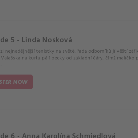
de 5 - Linda Nosková
zi nejnadějnější tenistky na světě, řada odborníků jí věští z
 Valašska na kurtu pálí pecky od základní čáry, čímž maličko
.
ISTER NOW
de 6 - Anna Karolína Schmiedlová