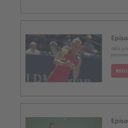
Episo
Jako ju
pozorno
REG
Episo