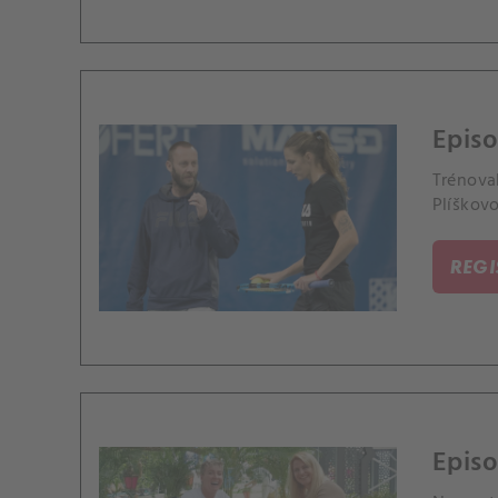
Epis
Trénova
Plíškov
REG
Episo