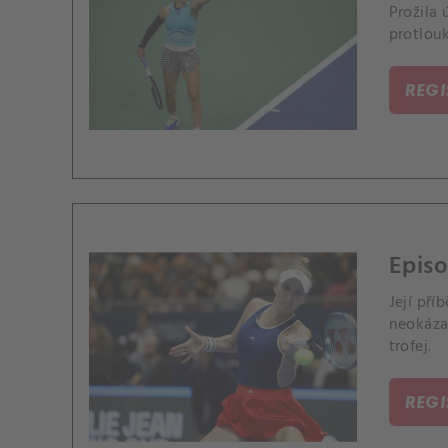
Prožila
protlouk
REG
Epis
Její př
neokáza
trofej.
REG