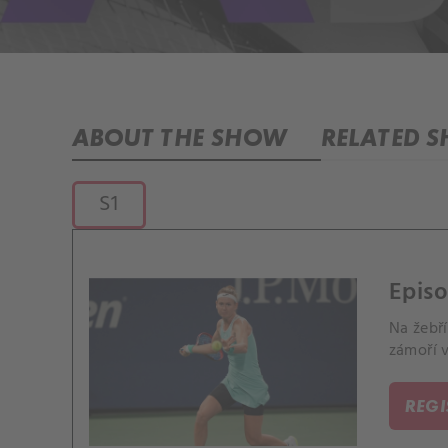
ABOUT THE SHOW
RELATED 
S1
Episo
Na žebří
zámoří 
REG