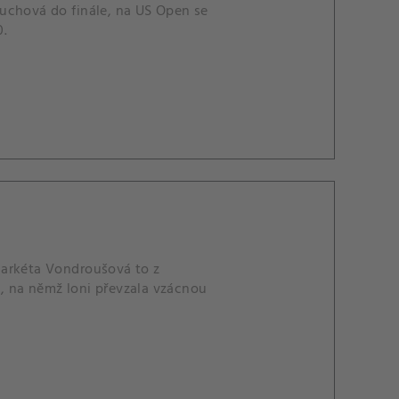
uchová do finále, na US Open se
0.
Markéta Vondroušová to z
, na němž loni převzala vzácnou