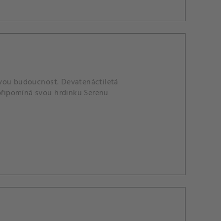
ářivou budoucnost. Devatenáctiletá
 připomíná svou hrdinku Serenu