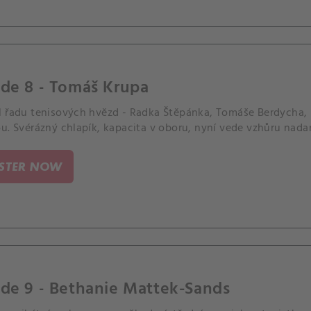
ode 8 - Tomáš Krupa
l řadu tenisových hvězd - Radka Štěpánka, Tomáše Berdycha, 
ou. Svérázný chlapík, kapacita v oboru, nyní vede vzhůru nad
ISTER NOW
de 9 - Bethanie Mattek-Sands