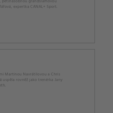
u, pětinásobnou grandslamovou
afářová, expertka CANAL+ Sport.
mi Martinou Navrátilovou a Chris
á uspěla rovněž jako trenérka Jany
eth.