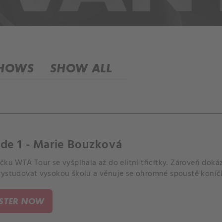
SHOWS
SHOW ALL
de 1 - Marie Bouzková
čku WTA Tour se vyšplhala až do elitní třicítky. Zároveň doká
vystudovat vysokou školu a věnuje se ohromné spoustě koníč
ISTER NOW