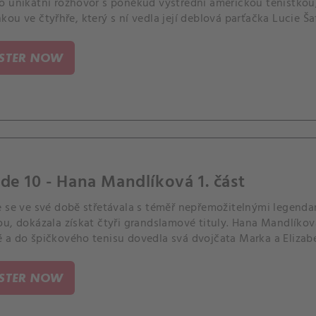
o unikátní rozhovor s poněkud výstřední americkou tenistko
ou ve čtyřhře, který s ní vedla její deblová parťačka Lucie Š
ISTER NOW
de 10 - Hana Mandlíková 1. část
e se ve své době střetávala s téměř nepřemožitelnými legenda
u, dokázala získat čtyři grandslamové tituly. Hana Mandlíkov
 a do špičkového tenisu dovedla svá dvojčata Marka a Elizab
ISTER NOW