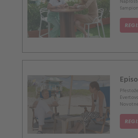
Naprost
šampionk
REG
Episo
Přestož
Evertovo
Novotné
REG