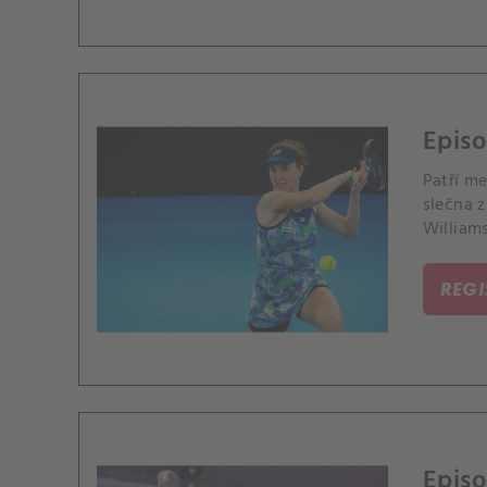
Episo
Patří me
slečna z
Williams
REG
Episo