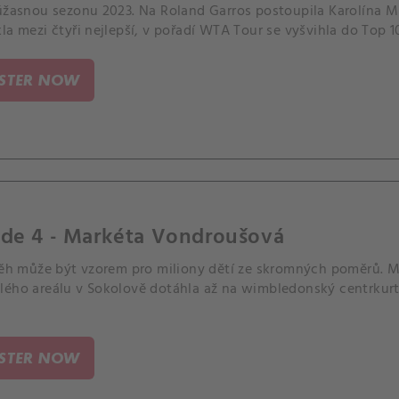
 úžasnou sezonu 2023. Na Roland Garros postoupila Karolína M
la mezi čtyři nejlepší, v pořadí WTA Tour se vyšvihla do Top 1
ISTER NOW
ode 4 - Markéta Vondroušová
íběh může být vzorem pro miliony dětí ze skromných poměrů. 
lého areálu v Sokolově dotáhla až na wimbledonský centrkurt
ISTER NOW