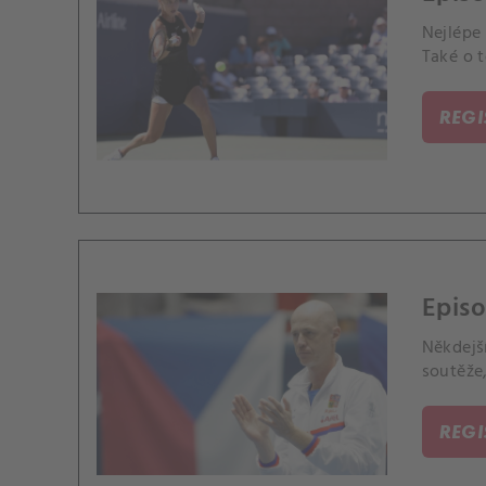
Nejlépe
Také o t
REG
Episo
Někdejší
soutěže,
REG