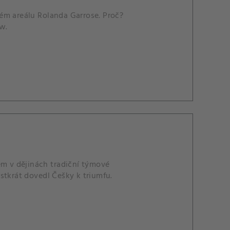
ém areálu Rolanda Garrose. Proč?
ew.
em v dějinách tradiční týmové
stkrát dovedl Češky k triumfu.