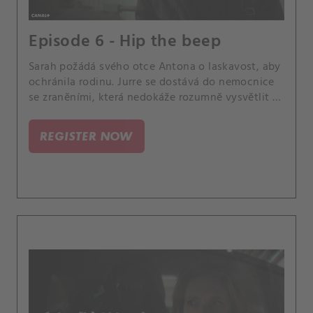
Episode 6 - Hip the beep
Sarah požádá svého otce Antona o laskavost, aby
ochránila rodinu. Jurre se dostává do nemocnice
se zraněními, která nedokáže rozumně vysvětlit –
čímž se podezření v rodině stupňuje.
REGISTER NOW