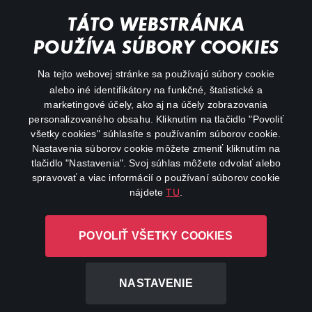
Documentaries
TÁTO WEBSTRÁNKA
Action
POUŽÍVA SÚBORY COOKIES
FAQ
Na tejto webovej stránke sa používajú súbory cookie
alebo iné identifikátory na funkčné, štatistické a
My profile
marketingové účely, ako aj na účely zobrazovania
Important links
personalizovaného obsahu. Kliknutím na tlačidlo "Povoliť
všetky cookies" súhlasíte s používaním súborov cookie.
Nastavenia súborov cookie môžete zmeniť kliknutím na
tlačidlo "Nastavenia". Svoj súhlas môžete odvolať alebo
spravovať a viac informácií o používaní súborov cookie
nájdete
TU
.
Canal+ Luxembourg S. à r.l. so sídlom Rue Albert Borschette 4,
POVOLIŤ VŠETKY COOKIES
L-1246 Luxembourg R.C.S. Luxembourg: B 87.905
All rights reserved
NASTAVENIE
©
2026