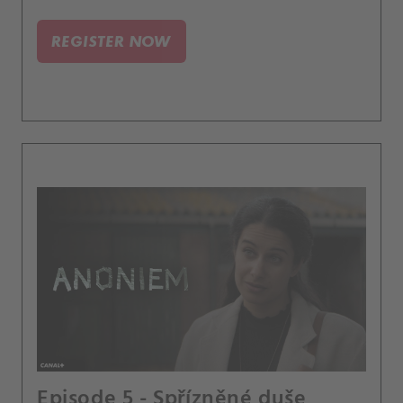
REGISTER NOW
Episode 5 - Spřízněné duše