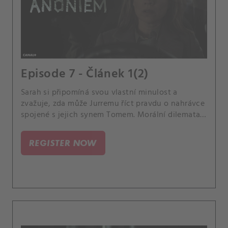
Episode 7 - Článek 1(2)
Sarah si připomíná svou vlastní minulost a
zvažuje, zda může Jurremu říct pravdu o nahrávce
spojené s jejich synem Tomem. Morální dilemata
začínají cloumat její loajalitou k rodině i k právu.
REGISTER NOW