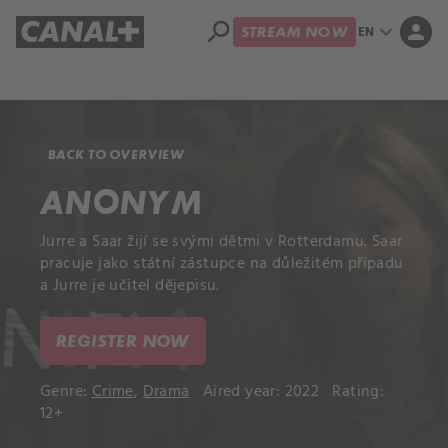
search
expand_more
person
EN
STREAM NOW
Library
Apple TV+
BACK TO OVERVIEW
ANONYM
Jurre a Saar žijí se svými dětmi v Rotterdamu. Saar
pracuje jako státní zástupce na důležitém případu
a Jurre je učitel dějepisu.
REGISTER NOW
Genre:
Crime
,
Drama
Aired year: 2022
Rating:
12+