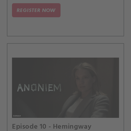
dosahuje kritického bodu – jde o peníze i
principy.
REGISTER NOW
Episode 10 - Hemingway