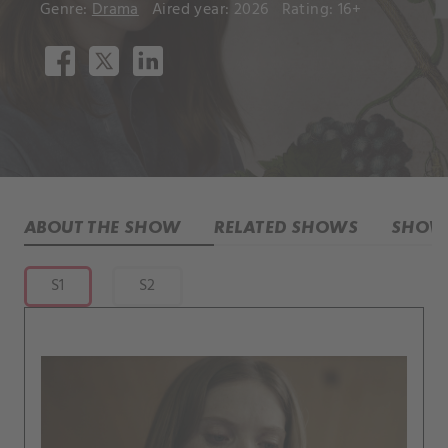
Genre:
Drama
Aired year: 2026
Rating: 16+
ABOUT THE SHOW
RELATED SHOWS
SHOW 
S1
S2