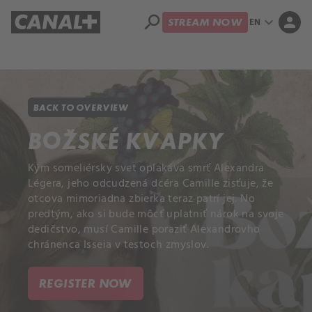
search
expand_more
person
EN
STREAM NOW
Library
Apple TV+
BACK TO OVERVIEW
BOŽSKÉ KVAPKY
Kým someliérsky svet oplakáva smrť Alexandra
Légera, jeho odcudzená dcéra Camille zisťuje, že
otcova mimoriadna zbierka teraz patrí jej. No
predtým, ako si bude môcť uplatniť nárok na svoje
dedičstvo, musí Camille poraziť Alexandrovho
chránenca Isseia v testoch zmyslov.
REGISTER NOW