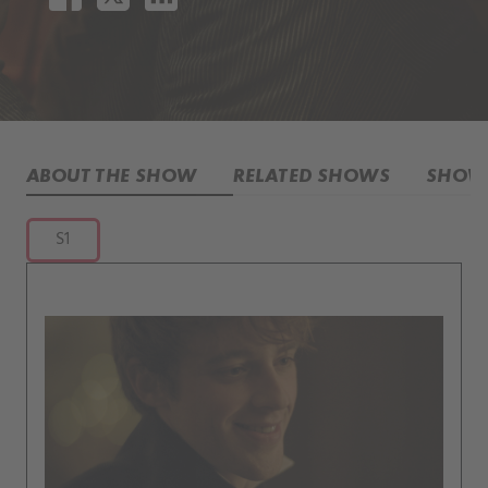
ABOUT THE SHOW
RELATED SHOWS
SHOW 
S1