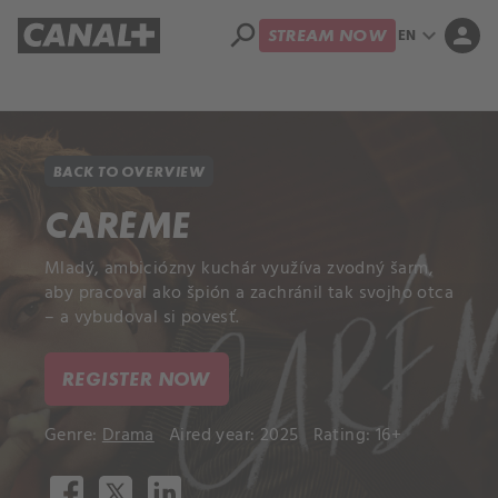
search
expand_more
person
EN
STREAM NOW
Library
Apple TV+
BACK TO OVERVIEW
CARÊME
Mladý, ambiciózny kuchár využíva zvodný šarm,
aby pracoval ako špión a zachránil tak svojho otca
– a vybudoval si povesť.
REGISTER NOW
Genre:
Drama
Aired year: 2025
Rating: 16+