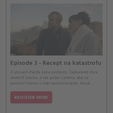
Episode 3 - Recept na katastrofu
V uliciach Paríža zúria protesty. Talleyrand chce
ukončiť násilie, a tak pošle Carêma, aby sa
postavil tvárou v tvár revolucionárke, ktorá
možno rozdúchava oheň.
REGISTER NOW