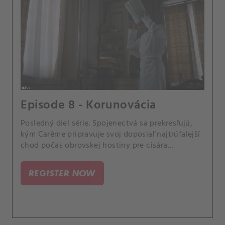
Episode 8 - Korunovácia
Posledný diel série. Spojenectvá sa prekresľujú,
kým Carême pripravuje svoj doposiaľ najtrúfalejší
chod počas obrovskej hostiny pre cisára
Napoleona.
REGISTER NOW