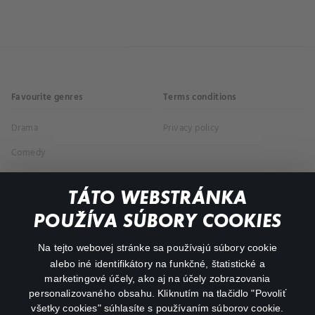
Favourite genres
Terms conditions
Drama
Privacy policy
Comedy
Documentaries
TÁTO WEBSTRÁNKA
Action
POUŽÍVA SÚBORY COOKIES
FAQ
Na tejto webovej stránke sa používajú súbory cookie
alebo iné identifikátory na funkčné, štatistické a
My profile
marketingové účely, ako aj na účely zobrazovania
Important links
personalizovaného obsahu. Kliknutím na tlačidlo "Povoliť
všetky cookies" súhlasíte s používaním súborov cookie.