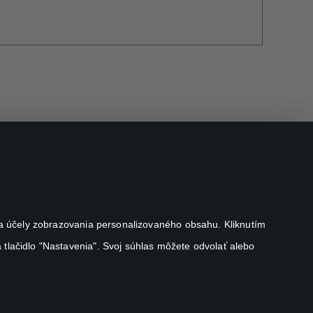
j na účely zobrazovania personalizovaného obsahu. Kliknutím
 tlačidlo "Nastavenia". Svoj súhlas môžete odvolať alebo
Canal+ Luxembourg S. à r.l. so sídlom Rue Albert Borschette 4,
L-1246 Luxembourg R.C.S. Luxembourg: B 87.905
All rights reserved