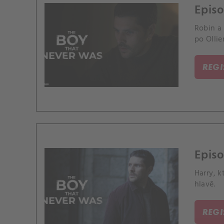
Episo
Robin a 
po Ollie
REG
Episo
Harry, k
hlavě.
REG