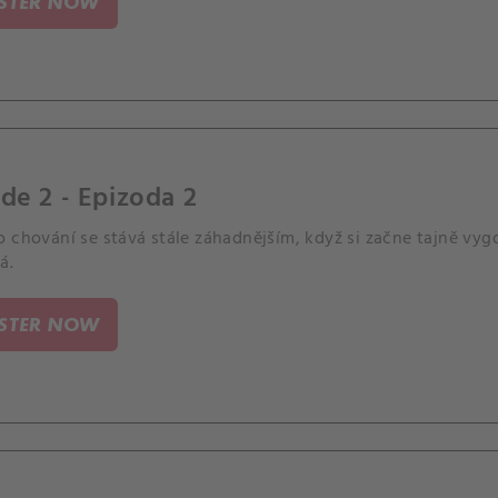
ISTER NOW
de 2 - Epizoda 2
o chování se stává stále záhadnějším, když si začne tajně v
á.
ISTER NOW