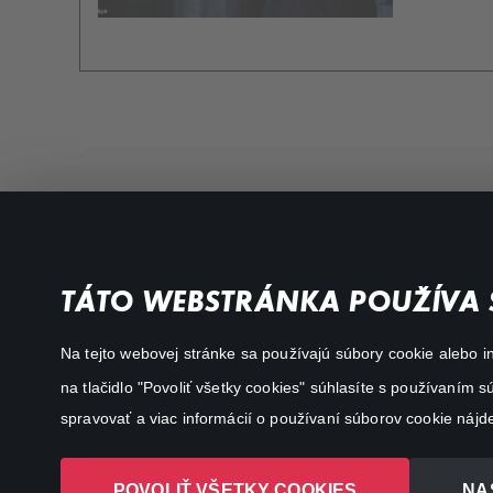
Favourite genres
Terms conditions
TÁTO WEBSTRÁNKA POUŽÍVA 
Drama
Privacy policy
Na tejto webovej stránke sa používajú súbory cookie alebo in
Comedy
na tlačidlo "Povoliť všetky cookies" súhlasíte s používaním
Documentaries
spravovať a viac informácií o používaní súborov cookie nájd
Action
POVOLIŤ VŠETKY COOKIES
NA