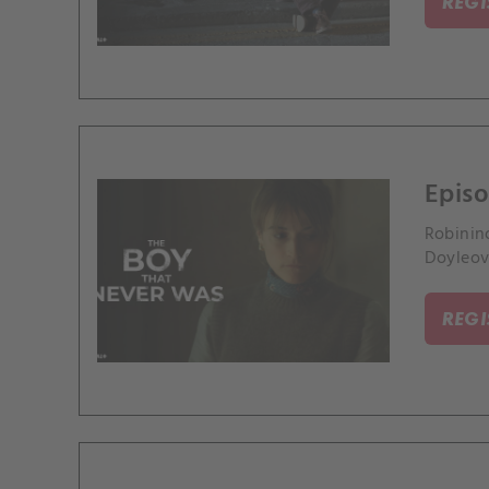
REG
Episo
Robinin
Doyleov
REG