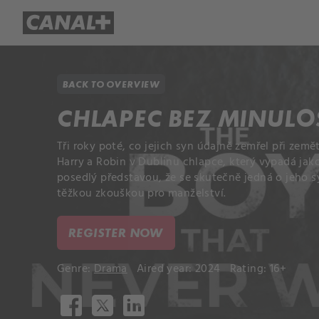
Library
Apple TV+
BACK TO OVERVIEW
CHLAPEC BEZ MINULO
Tři roky poté, co jejich syn údajně zemřel při zem
Harry a Robin v Dublinu chlapce, který vypadá jako
posedlý představou, že se skutečně jedná o jeho s
těžkou zkouškou pro manželství.
REGISTER NOW
Genre:
Drama
Aired year: 2024
Rating: 16+