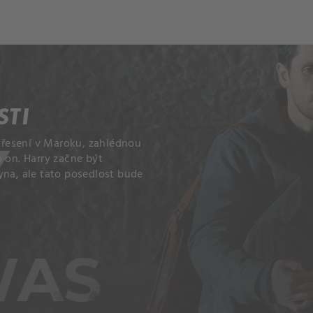
STI
ětřesení v Maroku, zahlédnou
 on. Harry začne být
yna, ale tato posedlost bude