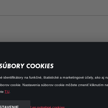
FAQ
SÚBORY COOKIES
My profile
é identifikátory na funkčné, štatistické a marketingové účely, ako a
Important links
 súborov cookie. Nastavenia súborov cookie môžete zmeniť kliknutím na
ete
TU
.
STAVENIE
Len potrebné cookies