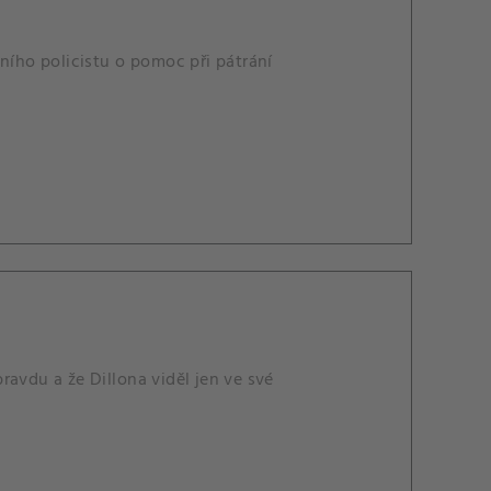
ního policistu o pomoc při pátrání
pravdu a že Dillona viděl jen ve své